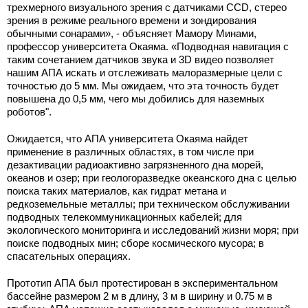
трехмерного визуального зрения с датчиками CCD, стерео
зрения в режиме реального времени и зондирования
обычными сонарами», - объясняет Мамору Минами,
профессор университета Окаяма. «Подводная навигация с
таким сочетанием датчиков звука и 3D видео позволяет
нашим АПА искать и отслеживать малоразмерные цели с
точностью до 5 мм. Мы ожидаем, что эта точность будет
повышена до 0,5 мм, чего мы добились для наземных
роботов".
Ожидается, что АПА университета Окаяма найдет
применение в различных областях, в том числе при
дезактивации радиоактивно загрязненного дна морей,
океанов и озер; при геологоразведке океанского дна с целью
поиска таких материалов, как гидрат метана и
редкоземельные металлы; при техническом обслуживании
подводных телекоммуникационных кабелей; для
экологического мониторинга и исследований жизни моря; при
поиске подводных мин; сборе космического мусора; в
спасательных операциях.
Прототип АПА был протестирован в экспериментальном
бассейне размером 2 м в длину, 3 м в ширину и 0.75 м в