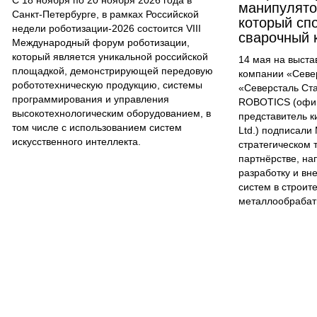
С 18 ноября по 20 ноября 2026 года в
манипулятор
Санкт-Петербурге, в рамках Российской
который сп
недели роботизации-2026 состоится VIII
сварочный 
Международный форум роботизации,
который является уникальной российской
14 мая на выст
площадкой, демонстрирующей передовую
компании «Севе
робототехническую продукцию, системы
«Северсталь Ст
программирования и управления
ROBOTICS (офи
высокотехнологическим оборудованием, в
представитель ки
том числе с использованием систем
Ltd.) подписали
искусственного интеллекта.
стратегическом 
партнёрстве, н
разработку и вн
систем в строит
металлообрабат