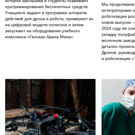
которой школьники и студенты осваивают
Мы продолжаем 
программирование беспилотных средств.
интеграторами о
Учащиеся задают в программе алгоритм
роботизации ро
действий для дрона и робота, проверяют их
новом выпуске –
на цифровой модели полигона и затем
2024 году её сп
запускают на оборудовании учебного
укладку полуфаб
комплекса «Геоскан Арена Мини».
молочном заводе
деталях проекта
Дронов, руковод
и роботизации «