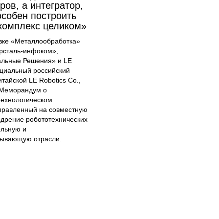
ов, а интегратор,
особен построить
комплекс целиком»
авке «Металлообработка»
рсталь-инфоком»,
альные Решения» и LE
циальный российский
тайской LE Robotics Co.,
 Меморандум о
технологическом
аправленный на совместную
едрение робототехнических
ельную и
ывающую отрасли.