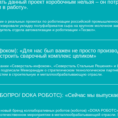
ать данный проект коробочным нельзя – он пот
 в работу».
 молочного завода
и о реальных проектах по роботизации российской промышленнос
атизировали укладку полуфабрикатов сыра на крупном молочном за
дитель отдела автоматизации и роботизации «Тесвел».
оком): «Для нас был важен не просто произво
остроить сварочный комплекс целиком»
пании «Северсталь-инфоком», «Северсталь Стальные Решения» и
d.) подписали Меморандум о стратегическом технологическом парт
истем в строительную и металлообрабатывающую отрасли.
ОБОПРО/ DOКА РОБОТС): «Сейчас мы выпускаем
новый бренд коллаборативных роботов (коботов) «DОКА РОБОТС».
отечественном мероприятии в металлообрабатывающей отрасли. По