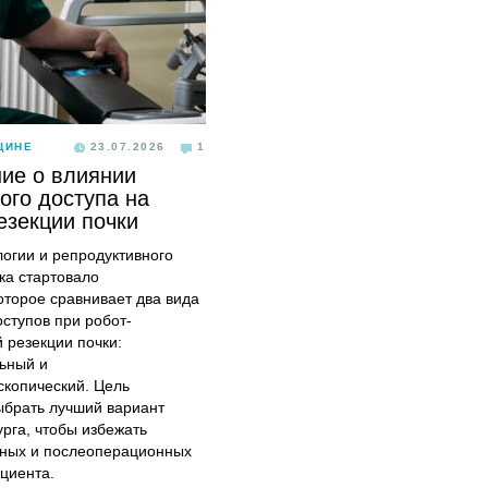
ЦИНЕ
23.07.2026
1
ие о влиянии
ого доступа на
езекции почки
логии и репродуктивного
ка стартовало
оторое сравнивает два вида
оступов при робот-
 резекции почки:
ьный и
скопический. Цель
ыбрать лучший вариант
урга, чтобы избежать
ных и послеоперационных
циента.