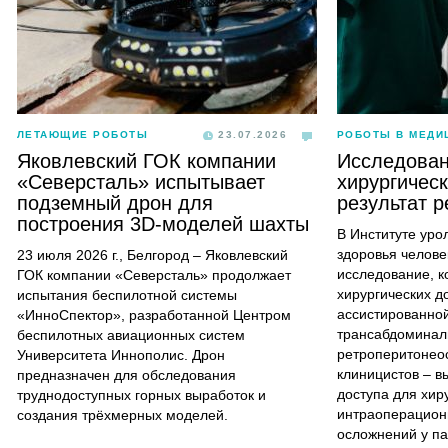
ЛЕТАЮЩИЕ РОБОТЫ
23.07.2026
РОБОТЫ В МЕДИ
Яковлевский ГОК компании
Исследован
«Северсталь» испытывает
хирургическ
подземный дрон для
результат р
построения 3D-моделей шахты
В Институте уро
здоровья челове
23 июля 2026 г., Белгород – Яковлевский
исследование, к
ГОК компании «Северсталь» продолжает
хирургических д
испытания беспилотной системы
ассистированной
«ИнноСпектор», разработанной Центром
трансабдоминал
беспилотных авиационных систем
ретроперитонео
Университета Иннополис. Дрон
клиницистов – в
предназначен для обследования
доступа для хир
труднодоступных горных выработок и
интраоперацион
создания трёхмерных моделей.
осложнений у па