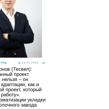
ГЛЯД
28.07.2026
онов (Тесвел):
анный проект
 нельзя – он
адаптации, как и
й проект, который
 работу».
томатизации укладки
олочного завода