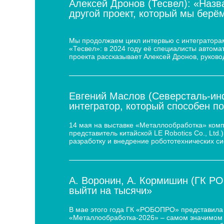
Алексей Дронов (Тесвел): «Назв
другой проект, который мы берём
Кейс по автоматизации укладки сыра для
Мы продолжаем цикл интервью с интеграторам
«Тесвел»: в 2024 году её специалисты автом
проекта рассказывает Алексей Дронов, руково
Евгений Маслов (Северсталь-инф
интегратор, который способен п
14 мая на выставке «Металлообработка» ком
представитель китайской LE Robotics Co., Lt
разработку и внедрение робототехнических с
А. Воронин, А. Кормишин (ГК Р
выйти на тысячи»
В мае этого года ГК «РОБОПРО» представила 
«Металлообработка-2026» – самом значимом 