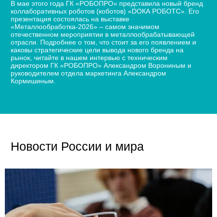
В мае этого года ГК «РОБОПРО» представила новый бренд
коллаборативных роботов (коботов) «DОКА РОБОТС». Его
презентация состоялась на выставке
«Металлообработка-2026» – самом значимом
отечественном мероприятии в металлообрабатывающей
отрасли. Подробнее о том, что стоит за его появлением и
каковы стратегические цели вывода нового бренда на
рынок, читайте в нашем интервью с техническим
директором ГК «РОБОПРО» Александром Ворониным и
руководителем отдела маркетинга Александром
Кормишиным.
Новости России и мира