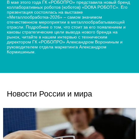
В мае этого года ГК «РОБОПРО» представила новый бренд
коллаборативных роботов (коботов) «DОКА РОБОТС». Его
презентация состоялась на выставке
«Металлообработка-2026» – самом значимом
отечественном мероприятии в металлообрабатывающей
отрасли. Подробнее о том, что стоит за его появлением и
каковы стратегические цели вывода нового бренда на
рынок, читайте в нашем интервью с техническим
директором ГК «РОБОПРО» Александром Ворониным и
руководителем отдела маркетинга Александром
Кормишиным.
Новости России и мира