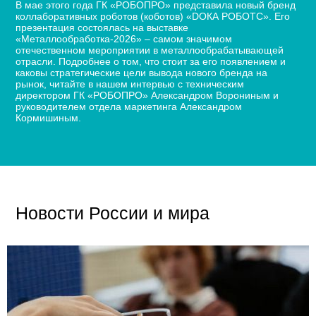
В мае этого года ГК «РОБОПРО» представила новый бренд
коллаборативных роботов (коботов) «DОКА РОБОТС». Его
презентация состоялась на выставке
«Металлообработка-2026» – самом значимом
отечественном мероприятии в металлообрабатывающей
отрасли. Подробнее о том, что стоит за его появлением и
каковы стратегические цели вывода нового бренда на
рынок, читайте в нашем интервью с техническим
директором ГК «РОБОПРО» Александром Ворониным и
руководителем отдела маркетинга Александром
Кормишиным.
Новости России и мира