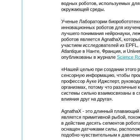
водных роботов, используемых для
окружающей среды.
Ученые Лаборатории биоробототех
инновационных роботов для изучени
лучшего понимания нейронауки, леж
роботов является AgnathaX, котор
участием исследователей из EPFL, а 
Atlantique в Нанте, Франция, и Univ
опубликованы в журнале
Science Ro
«Нашей целью при создании этого р
сенсорную информацию, чтобы прои
профессор Ауке Иджсперт, руководи
организмах, потому что различные 
системы сильно взаимосвязаны в сп
влияния друг на друга».
AgnathaX - это длинный плавающий 
является примитивной рыбой, похож
в действие десять сегментов робот
оснащен датчиками силы, располож
подобно чувствительным к давлени