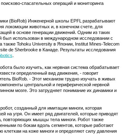
 поисково-спасательных операций и мониторинга
ники (BioRob) Инженерной школы EPFL разрабатывают
я локомоции животных и, в конечном счете, для
ащей в основе генерации движений. Одним из таких
ый был использован в международном исследовании с
также Tohoku University в Японии, Institut Mines-Telecom
ersite de Sherbrooke в Канаде. Результаты исследования
botics
.
обота было изучить, как нервная система обрабатывает
звести определенный вид движения, - говорит
тель BioRob. - Этот механизм трудно изучать в живых
компоненты центральной и периферической нервной
инном мозге. Это затрудняет понимание их динамики и
робот, созданный для имитации миноги, которая
ей на угря. Он имеет ряд двигателей, которые приводят
а, повторяющих мышцы тела миноги. Робот также
енными по бокам вдоль сегментов, которые работают
ю клеткам на коже миноги и определяют силу давления