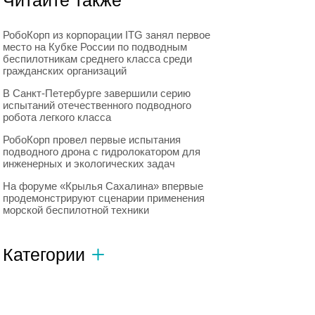
Читайте также
РобоКорп из корпорации ITG занял первое
место на Кубке России по подводным
беспилотникам среднего класса среди
гражданских организаций
В Санкт-Петербурге завершили серию
испытаний отечественного подводного
робота легкого класса
РобоКорп провел первые испытания
подводного дрона с гидролокатором для
инженерных и экологических задач
На форуме «Крылья Сахалина» впервые
продемонстрируют сценарии применения
морской беспилотной техники
Категории
Автономный транспорт
593
Интересное о роботах
596