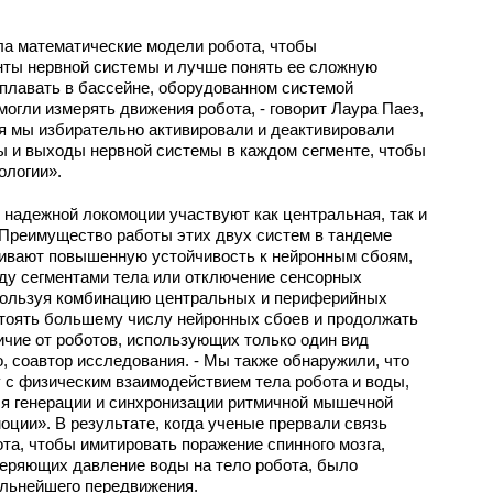
ла математические модели робота, чтобы
ты нервной системы и лучше понять ее сложную
плавать в бассейне, оборудованном системой
огли измерять движения робота, - говорит Лаура Паез,
ия мы избирательно активировали и деактивировали
 и выходы нервной системы в каждом сегменте, чтобы
ологии».
 надежной локомоции участвуют как центральная, так и
Преимущество работы этих двух систем в тандеме
чивают повышенную устойчивость к нейронным сбоям,
ду сегментами тела или отключение сенсорных
пользуя комбинацию центральных и периферийных
стоять большему числу нейронных сбоев и продолжать
личие от роботов, использующих только один вид
о, соавтор исследования. - Мы также обнаружили, что
у с физическим взаимодействием тела робота и воды,
я генерации и синхронизации ритмичной мышечной
оции». В результате, когда ученые прервали связь
а, чтобы имитировать поражение спинного мозга,
меряющих давление воды на тело робота, было
альнейшего передвижения.