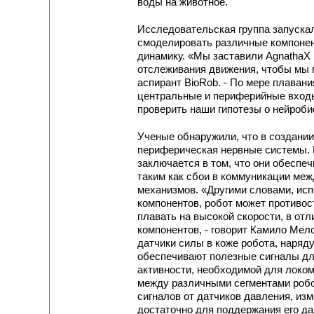
воды на животное.
Исследовательская группа запуска
смоделировать различные компонен
динамику. «Мы заставили AgnathaX 
отслеживания движения, чтобы мы м
аспирант BioRob. - По мере плаван
центральные и периферийные входы
проверить наши гипотезы о нейроби
Ученые обнаружили, что в создании
периферическая нервные системы. 
заключается в том, что они обеспе
таким как сбои в коммуникации меж
механизмов. «Другими словами, ис
компонентов, робот может противо
плавать на высокой скорости, в от
компонентов, - говорит Камило Мел
датчики силы в коже робота, наряд
обеспечивают полезные сигналы дл
активности, необходимой для локом
между различными сегментами робот
сигналов от датчиков давления, из
достаточно для поддержания его д