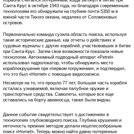
Санта-Крус в октябре 1943 года, но благодаря современным
технологиям его обнаружили на глубине почти 5350 м в
южной части Тихого океана, недалеко от Соломоновых
островов.
Первоначально команда сузила область поиска, используя
такие исторические данные, как отчеты о действиях и
судовые журналы с других кораблей, участвовавших в битве
при Санта-Крус. Затем свои возможности показали новые
технологии. Автономный подводный аппарат «Petrel»
использовал гидролокатор, чтобы обнаружить место
кораблекрушения при «первом погружении», и подтвердил,
что это был «Hornet» с помощью видеозаписи.
Несмотря на то, что прошло 77 лет, большая часть корабля
осталась узнаваемой, включая палубное оружие и
транспортные средства. Самолеты, которые все еще
оставались на борту авианосца, также были видны.
Данное событие свидетельствует о достижениях в
технологиях глубоководного поиска. Глубина крушения и
неточность прежних методов делали нецелесообразным
поиск «Hornet». Теперь можно найти давно потерянные