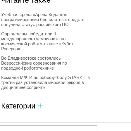
Читайте также
Учебная среда «Арена Код» для
программирования беспилотных средств
получила статус российского ПО
Определены победители II
международного чемпионата по
космической робототехнике «Кубок
Роверов»
Во Владивостоке состоялись
Всероссийские соревнования по
подводной робототехнике
Команда МФТИ по робофутболу STARKIT в
третий раз установила мировой рекорд в
дисциплине «спринт»
Категории
Автономный транспорт
593
Интересное о роботах
596