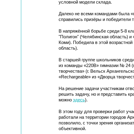
условной модели склада.
Далеко не всеми командами была «
справились призёры и победители т
В напряжённой борьбе среди 5-8 кл
"Полигон" (Челябинская область) 
Коми). Победила в этой возрастной
область).
В старшей группе школьников среди
из команды «220В» гимназии № 24 (
творчества» (г. Вельск Архангельск
«Rechargeable» из «Дворца творчес
На решение задачи участникам отво
решить задачу, но и представить кр
можно
здесь
).
В этом году для проверки работ уч
работали на территории городов Ар
позволило, с точки зрения организ
объективной.