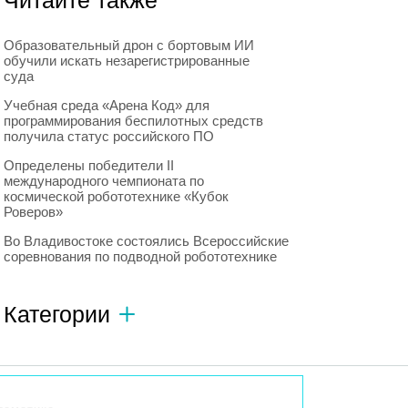
Читайте также
Образовательный дрон с бортовым ИИ
обучили искать незарегистрированные
суда
Учебная среда «Арена Код» для
программирования беспилотных средств
получила статус российского ПО
Определены победители II
международного чемпионата по
космической робототехнике «Кубок
Роверов»
Во Владивостоке состоялись Всероссийские
соревнования по подводной робототехнике
Категории
Автономный транспорт
593
Интересное о роботах
596