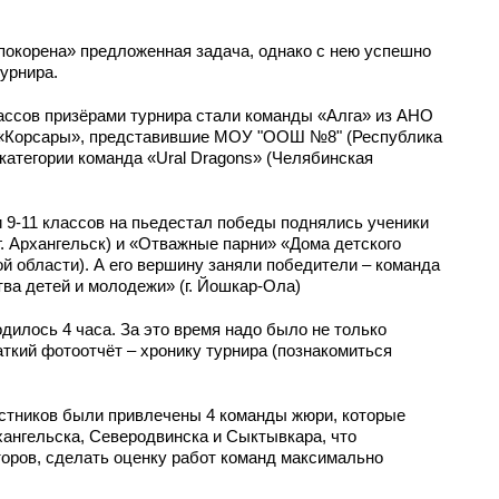
покорена» предложенная задача, однако с нею успешно
урнира.
ассов призёрами турнира стали команды «Алга» из АНО
и «Корсары», представившие МОУ "ООШ №8" (Республика
 категории команда «Ural Dragons» (Челябинская
 9-11 классов на пьедестал победы поднялись ученики
г. Архангельск) и «Отважные парни» «Дома детского
ой области). А его вершину заняли победители – команда
тва детей и молодежи» (г. Йошкар-Ола)
дилось 4 часа. За это время надо было не только
аткий фотоотчёт – хронику турнира (познакомиться
астников были привлечены 4 команды жюри, которые
хангельска, Северодвинска и Сыктывкара, что
аторов, сделать оценку работ команд максимально