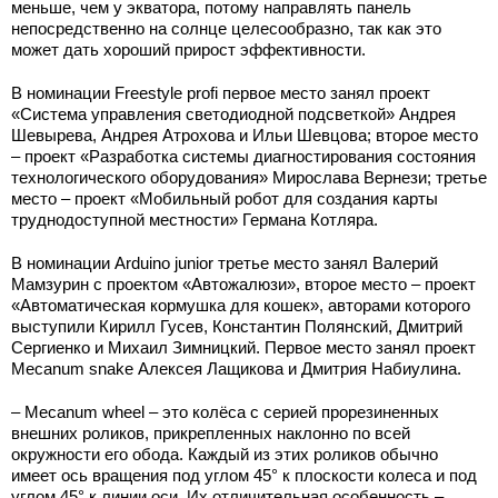
меньше, чем у экватора, потому направлять панель
непосредственно на солнце целесообразно, так как это
может дать хороший прирост эффективности.
В номинации Freestyle profi первое место занял проект
«Система управления светодиодной подсветкой» Андрея
Шевырева, Андрея Атрохова и Ильи Шевцова; второе место
– проект «Разработка системы диагностирования состояния
технологического оборудования» Мирослава Вернези; третье
место – проект «Мобильный робот для создания карты
труднодоступной местности» Германа Котляра.
В номинации Arduino junior третье место занял Валерий
Мамзурин с проектом «Автожалюзи», второе место – проект
«Автоматическая кормушка для кошек», авторами которого
выступили Кирилл Гусев, Константин Полянский, Дмитрий
Сергиенко и Михаил Зимницкий. Первое место занял проект
Mecanum snake Алексея Лащикова и Дмитрия Набиулина.
– Mecanum wheel – это колёса с серией прорезиненных
внешних роликов, прикрепленных наклонно по всей
окружности его обода. Каждый из этих роликов обычно
имеет ось вращения под углом 45° к плоскости колеса и под
углом 45° к линии оси. Их отличительная особенность –