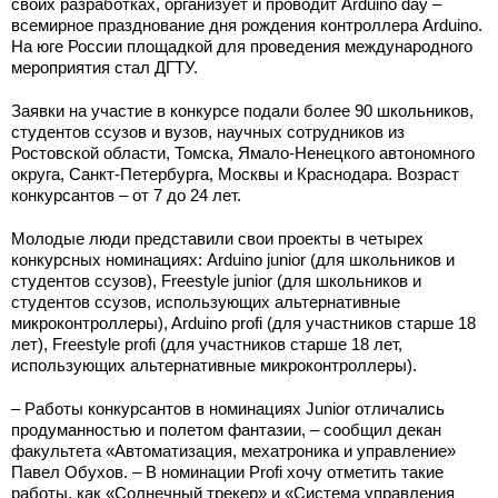
своих разработках, организует и проводит Arduino day –
всемирное празднование дня рождения контроллера Arduino.
На юге России площадкой для проведения международного
мероприятия стал ДГТУ.
Заявки на участие в конкурсе подали более 90 школьников,
студентов ссузов и вузов, научных сотрудников из
Ростовской области, Томска, Ямало-Ненецкого автономного
округа, Санкт-Петербурга, Москвы и Краснодара. Возраст
конкурсантов – от 7 до 24 лет.
Молодые люди представили свои проекты в четырех
конкурсных номинациях: Arduino junior (для школьников и
студентов ссузов), Freestyle junior (для школьников и
студентов ссузов, использующих альтернативные
микроконтроллеры), Arduino profi (для участников старше 18
лет), Freestyle profi (для участников старше 18 лет,
использующих альтернативные микроконтроллеры).
– Работы конкурсантов в номинациях Junior отличались
продуманностью и полетом фантазии, – сообщил декан
факультета «Автоматизация, мехатроника и управление»
Павел Обухов. – В номинации Profi хочу отметить такие
работы, как «Солнечный трекер» и «Система управления