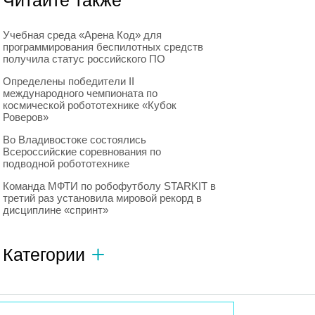
Читайте также
Учебная среда «Арена Код» для
программирования беспилотных средств
получила статус российского ПО
Определены победители II
международного чемпионата по
космической робототехнике «Кубок
Роверов»
Во Владивостоке состоялись
Всероссийские соревнования по
подводной робототехнике
Команда МФТИ по робофутболу STARKIT в
третий раз установила мировой рекорд в
дисциплине «спринт»
Категории
Автономный транспорт
593
Интересное о роботах
596