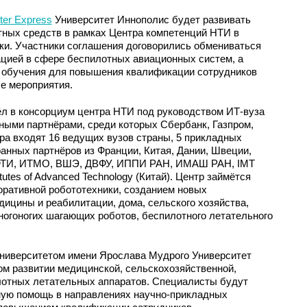
ter Express
Университет Иннополис будет развивать
ных средств в рамках Центра компетенций НТИ в
ки. Участники соглашения договорились обмениваться
ацией в сфере беспилотных авиационных систем, а
и обучения для повышения квалификации сотрудников
е мероприятия.
ёл в консорциум центра НТИ под руководством ИТ-вуза
ными партнёрами, среди которых Сбербанк, Газпром,
ра входят 16 ведущих вузов страны, 5 прикладных
ранных партнёров из Франции, Китая, Дании, Швеции,
МФТИ, ИТМО, ВШЭ, ДВФУ, ИППИ РАН, ИМАШ РАН, IMT
itutes of Advanced Technology (Китай). Центр займётся
ративной робототехники, созданием новых
ицины и реабилитации, дома, сельского хозяйства,
огоногих шагающих роботов, беспилотного летательного
ниверситетом имени Ярослава Мудрого Университет
ом развитии медицинской, сельскохозяйственной,
лотных летательных аппаратов. Специалисты будут
вную помощь в направлениях научно-прикладных