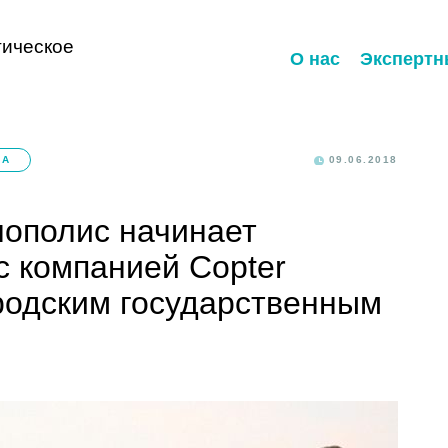
ическое
О нас
Экспертн
КА
09.06.2018
нополис начинает
с компанией Copter
родским государственным