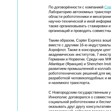
По договорённости с компанией
Cop
Лабораторию автономных транспорт
области робототехники и мехатрони
научно-технической и иной информ
также организовывать стажировки 
организаций и проводить совместны
Таким образом, Copter Express вош
вместе с другими 16-ю индустриаль
Аэрофлот. Также в консорциум цент
академических институтов, 7 иност
Германии и Норвегии. Среди них 
Atlantique (Франция) и Shenzhen Inst
развитием промышленной и коллабо
робототехнических решений для мед
разработкой человекоподобных и мн
и наземного транспорта.
С Новгородским государственным у
Иннополис договорился о совместн
социальной робототехники и беспи
оказывать друг другу консультати