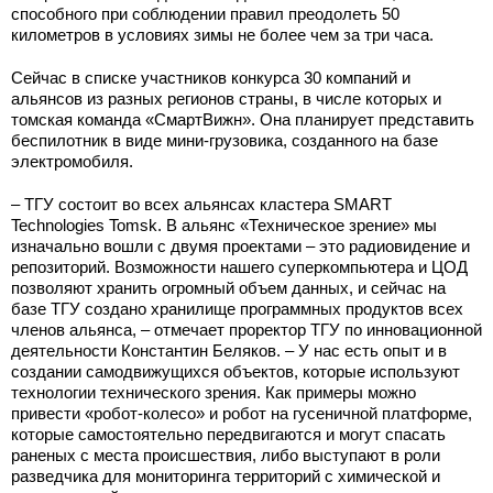
способного при соблюдении правил преодолеть 50
километров в условиях зимы не более чем за три часа.
Сейчас в списке участников конкурса 30 компаний и
альянсов из разных регионов страны, в числе которых и
томская команда «СмартВижн». Она планирует представить
беспилотник в виде мини-грузовика, созданного на базе
электромобиля.
– ТГУ состоит во всех альянсах кластера SMART
Technologies Tomsk. В альянс «Техническое зрение» мы
изначально вошли с двумя проектами – это радиовидение и
репозиторий. Возможности нашего суперкомпьютера и ЦОД
позволяют хранить огромный объем данных, и сейчас на
базе ТГУ создано хранилище программных продуктов всех
членов альянса, – отмечает проректор ТГУ по инновационной
деятельности Константин Беляков. – У нас есть опыт и в
создании самодвижущихся объектов, которые используют
технологии технического зрения. Как примеры можно
привести «робот-колесо» и робот на гусеничной платформе,
которые самостоятельно передвигаются и могут спасать
раненых с места происшествия, либо выступают в роли
разведчика для мониторинга территорий с химической и