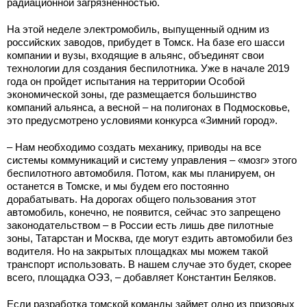
радиационной загрязненностью.
На этой неделе электромобиль, выпущенный одним из
российских заводов, прибудет в Томск. На базе его шасси
компании и вузы, входящие в альянс, объединят свои
технологии для создания беспилотника. Уже в начале 2019
года он пройдет испытания на территории Особой
экономической зоны, где размещается большинство
компаний альянса, а весной – на полигонах в Подмосковье,
это предусмотрено условиями конкурса «Зимний город».
– Нам необходимо создать механику, приводы на все
системы коммуникаций и систему управления – «мозг» этого
беспилотного автомобиля. Потом, как мы планируем, он
останется в Томске, и мы будем его постоянно
дорабатывать. На дорогах общего пользования этот
автомобиль, конечно, не появится, сейчас это запрещено
законодательством – в России есть лишь две пилотные
зоны, Татарстан и Москва, где могут ездить автомобили без
водителя. Но на закрытых площадках мы можем такой
транспорт использовать. В нашем случае это будет, скорее
всего, площадка ОЭЗ, – добавляет Константин Беляков.
Если разработка томской команды займет одно из призовых