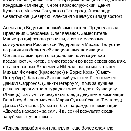
Кондрашин (Липецк), Сергей Краснояружский, Данил
Кузнецов, Максим Полуэктов (Белгород), Александр
Севастьянов (Северск), Александр Шемчук (Владивосток).
Александр Ведяхин, первый заместитель Председателя
Правления Сбербанка, Олег Качанов, Заместитель
Министра цифрового развития, связи и массовых
коммуникаций Российской Федерации и Михаил Галустян
наградили победителей специальных номинаций.
Обладателями приза специальной номинации «За
преданность», которые участвовали во всех соревнованиях,
организованных Академией ИИ для школьников, стали
Михаил Фоменко (Красноярск) и Борис Козак (Санкт-
Петербург). Как самый активный участник был отмечен
Даниил Сафронов, (Санкт-Петербург), приз за лучшее
решение предметного тура достался Андрею Кузнецову
(Липецк). За лучший результат среди девушек в номинации
Data Lady была отмечена Мария Султанбекова (Белгород).
Даниал Султанов (Алматы) был награждён в номинации
«Дружба народов» за самый высокий результат среди
зарубежных участников.
«Теперь разработчики планируют ещё более сложную