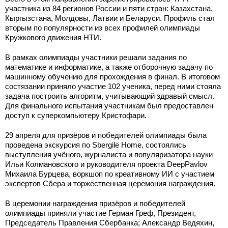
участника из 84 регионов России и пяти стран: Казахстана,
Кыргызстана, Молдовы, Латвии и Беларуси. Профиль стал
вторым по популярности из всех профилей олимпиады
Кружкового движения НТИ.
В рамках олимпиады участники решали задания по
математике и информатике, а также отборочную задачу по
машинному обучению для прохождения в финал. В итоговом
состязании приняло участие 102 ученика, перед ними стояла
задача построить алгоритм, учитывающий здравый смысл.
Для финального испытания участникам был предоставлен
доступ к суперкомпьютеру Кристофари.
29 апреля для призёров и победителей олимпиады была
проведена экскурсия по Sbergile Home, состоялись
выступления учёного, журналиста и популяризатора науки
Ильи Колмановского и руководителя проекта DeepPavlov
Михаила Бурцева, воркшоп по креативному ИИ с участием
экспертов Сбера и торжественная церемония награждения.
В церемонии награждения призёров и победителей
олимпиады приняли участие Герман Греф, Президент,
Председатель Правления Сбербанка; Александр Ведяхин,