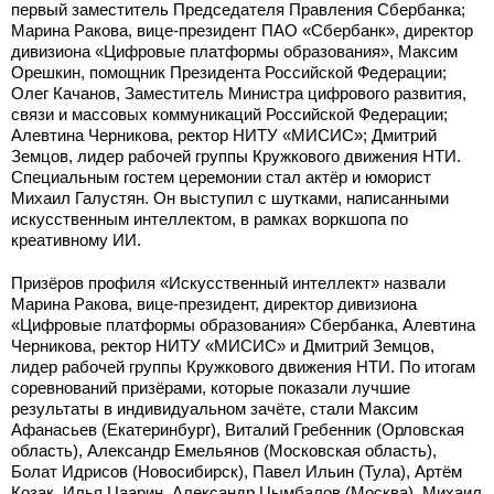
первый заместитель Председателя Правления Сбербанка;
Марина Ракова, вице-президент ПАО «Сбербанк», директор
дивизиона «Цифровые платформы образования», Максим
Орешкин, помощник Президента Российской Федерации;
Олег Качанов, Заместитель Министра цифрового развития,
связи и массовых коммуникаций Российской Федерации;
Алевтина Черникова, ректор НИТУ «МИСИС»; Дмитрий
Земцов, лидер рабочей группы Кружкового движения НТИ.
Специальным гостем церемонии стал актёр и юморист
Михаил Галустян. Он выступил с шутками, написанными
искусственным интеллектом, в рамках воркшопа по
креативному ИИ.
Призёров профиля «Искусственный интеллект» назвали
Марина Ракова, вице-президент, директор дивизиона
«Цифровые платформы образования» Сбербанка, Алевтина
Черникова, ректор НИТУ «МИСИС» и Дмитрий Земцов,
лидер рабочей группы Кружкового движения НТИ. По итогам
соревнований призёрами, которые показали лучшие
результаты в индивидуальном зачёте, стали Максим
Афанасьев (Екатеринбург), Виталий Гребенник (Орловская
область), Александр Емельянов (Московская область),
Болат Идрисов (Новосибирск), Павел Ильин (Тула), Артём
Козак, Илья Цаарин, Александр Цымбалов (Москва), Михаил