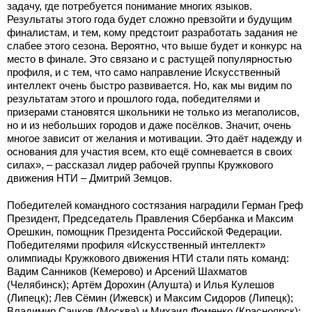
задачу, где потребуется понимание многих языков.
Результаты этого года будет сложно превзойти и будущим
финалистам, и тем, кому предстоит разработать задания не
слабее этого сезона. Вероятно, что выше будет и конкурс на
место в финале. Это связано и с растущей популярностью
профиля, и с тем, что само направление Искусственный
интеллект очень быстро развивается. Но, как мы видим по
результатам этого и прошлого года, победителями и
призерами становятся школьники не только из мегаполисов,
но и из небольших городов и даже посёлков. Значит, очень
многое зависит от желания и мотивации. Это даёт надежду и
основания для участия всем, кто ещё сомневается в своих
силах», – рассказал лидер рабочей группы Кружкового
движения НТИ – Дмитрий Земцов.
Победителей командного состязания наградили Герман Греф
Президент, Председатель Правления Сбербанка и Максим
Орешкин, помощник Президента Российской Федерации.
Победителями профиля «Искусственный интеллект»
олимпиады Кружкового движения НТИ стали пять команд:
Вадим Санников (Кемерово) и Арсений Шахматов
(Челябинск); Артём Дорохин (Алушта) и Илья Кулешов
(Липецк); Лев Сёмин (Ижевск) и Максим Сидоров (Липецк);
Владимир Сачков (Москва) и Михаил Фоменко (Красноярск);