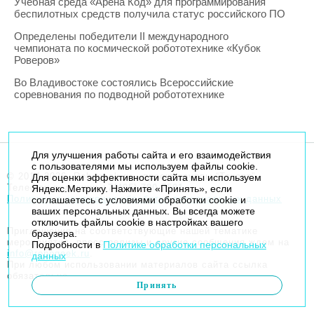
Учебная среда «Арена Код» для программирования
беспилотных средств получила статус российского ПО
Определены победители II международного
чемпионата по космической робототехнике «Кубок
Роверов»
Во Владивостоке состоялись Всероссийские
соревнования по подводной робототехнике
Для улучшения работы сайта и его взаимодействия
с пользователями мы используем файлы cookie.
© 2014-2026. Robogeek.ru - проект группы “Текарт”.
Для оценки эффективности сайта мы используем
Телефон редакции
+7(495) 790-7591
Яндекс.Метрику. Нажмите «Принять», если
Политика в отношении обработки персональных данных
соглашаетесь с условиями обработки cookie и
ваших персональных данных. Вы всегда можете
отключить файлы cookie в настройках вашего
Приглашения на соответствующие нашей тематике
браузера.
мероприятия, пресс-релизы и другие сообщения ждем на
Подробности в
Политике обработки персональных
info@robogeek.ru
.
данных
При любом использовании материалов сайта ссылка
обязательна.
Принять