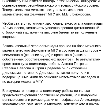
В копилке у гимназистов победы в технических конкурсах и
соревнованиях республиканского и всероссийского уровня.
Теперь мальчики мечтают поступить на механико-
математический факультет МГУ им. М.В. Ломоносова.
Чтобы стать участниками заключительного этапа олимпиады
«Ломоносов», гимназисты успешно прошли дистанционный
отборочный тур, получив высокие баллы за выполненные
задания.
Заключительный этап олимпиады прошел на базе механико-
математического факультета МГУ и состоял из двух туров –
письменного (решение задач) и проектного (защита
собственных робототехнических проектов). По результатам
проектного тура олимпиады роботы Антона Петрова,
Степана Павлова и Юрия Ярадаева были отмечены
дипломами II степени. Дипломанты также получили в
подарок ценные книги по решению математических задач и
по истории мехмата МГУ.
В результате поездки на олимпиаду ребята не только
продемонстрировали собственные умения, но и получили
ценные советы и рекомендации от профессора Александра
Формальского, зам. декана Михаила Попеленского и других