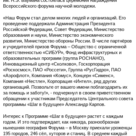
им. Н.Э. Баумана состоялась церемония награждения
Всероссийского форума научной молодежи.
«Наш Форум стал делом многих людей и организаций. Его
проведение поддержали Администрация Президента
Российской Федерации, Совет Федерации, Министерство
образования и науки, Министерство экономического
развития, Министерство обороны России. В числе партнёров
и учредителей призов Форума – Общество с ограниченной
ответственностью «СИБУР», Фонд инфраструктурных и
образовательных программ (группа РОСНАНО),
Инновационный центр «Сколково», Госкорпорация
«Роскосмос», ПАО «Россети», Группа «РусГидро», ПАО
«Аэрофлот», Компания «Комус», Концерн «Сименс»,
Компания «Нестле», Корпорация «Интел», ряд других
организаций. Позвольте от вашего имени поблагодарить их
за помощь и заботу!», - подчеркнул в своем приветственном
обращении к участникам Председатель Центрального совета
программы «Шаг в будущее» Александр Карпов.
Интерес к Программе «Шаг в будущее» растет с каждым
годом. И это подтверждает, как никогда, разнообразная
нынешняя география Форума – в Москву приехали уроженцы
195 городов, 246 сёл, хуторов и станиц. В среднем каждый