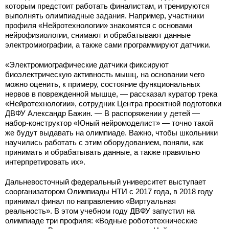
которым предстоит работать финалистам, и тренируются
выполнять олимпиадные задания. Например, участники
профиля «Нейротехнологии» знакомятся с основами
нейрофизиологии, снимают и обрабатывают данные
электромиографии, а также сами программируют датчики.
«Электромиографические датчики фиксируют
биоэлектрическую активность мышц, на основании чего
можно оценить, к примеру, состояние функциональных
нервов в поврежденной мышце, — рассказал куратор трека
«Нейротехнологии», сотрудник Центра проектной подготовки
ДВФУ Александр Бажин. — В распоряжении у детей —
набор-конструктор «Юный нейромоделист» — точно такой
же будут выдавать на олимпиаде. Важно, чтобы школьники
научились работать с этим оборудованием, поняли, как
принимать и обрабатывать данные, а также правильно
интерпретировать их».
Дальневосточный федеральный университет выступает
соорганизатором Олимпиады НТИ с 2017 года, в 2018 году
принимал финал по направлению «Виртуальная
реальность». В этом учебном году ДВФУ запустил на
олимпиаде три профиля: «Водные робототехнические