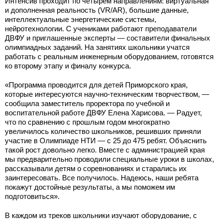
Интенсив проходит по четырем направлениям: виртуальная
и дополненная реальность (VR/AR), большие данные,
интеллектуальные энергетические системы,
нейротехнологии. С учениками работают преподаватели
ДВФУ и приглашенные эксперты — составители финальных
олимпиадных заданий. На занятиях школьники учатся
работать с реальным инженерным оборудованием, готовятся
ко второму этапу и финалу конкурса.
«Программа проводится для детей Приморского края,
которые интересуются научно-техническим творчеством, —
сообщила заместитель проректора по учебной и
воспитательной работе ДВФУ Елена Харисова. — Радует,
что по сравнению с прошлым годом многократно
увеличилось количество школьников, решивших приняли
участие в Олимпиаде НТИ — с 25 до 475 ребят. Объяснить
такой рост довольно легко. Вместе с администрацией края
мы предварительно проводили специальные уроки в школах,
рассказывали детям о соревнованиях и старались их
заинтересовать. Все получилось. Надеюсь, наши ребята
покажут достойные результаты, а мы поможем им
подготовиться».
В каждом из треков школьники изучают оборудование, с