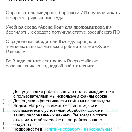
Образовательный дрон с бортовым ИИ обучили искать
незарегистрированные суда
Учебная среда «Арена Код» для программирования
беспилотных средств получила статус российского ПО
Определены победители II международного
чемпионата по космической робототехнике «Кубок
Роверов»
Во Владивостоке состоялись Всероссийские
соревнования по подводной робототехнике
Для улучшения работы сайта и его взаимодействия
с пользователями мы используем файлы cookie.
© 2014-2026. Robogeek.ru - проект группы “Текарт”.
Для оценки эффективности сайта мы используем
Телефон редакции
+7(495) 790-7591
Яндекс.Метрику. Нажмите «Принять», если
Политика в отношении обработки персональных данных
соглашаетесь с условиями обработки cookie и
ваших персональных данных. Вы всегда можете
отключить файлы cookie в настройках вашего
Приглашения на соответствующие нашей тематике
браузера.
мероприятия, пресс-релизы и другие сообщения ждем на
Подробности в
Политике обработки персональных