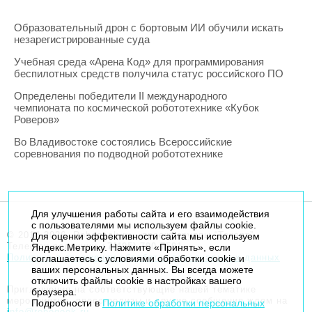
Образовательный дрон с бортовым ИИ обучили искать
незарегистрированные суда
Учебная среда «Арена Код» для программирования
беспилотных средств получила статус российского ПО
Определены победители II международного
чемпионата по космической робототехнике «Кубок
Роверов»
Во Владивостоке состоялись Всероссийские
соревнования по подводной робототехнике
Для улучшения работы сайта и его взаимодействия
с пользователями мы используем файлы cookie.
© 2014-2026. Robogeek.ru - проект группы “Текарт”.
Для оценки эффективности сайта мы используем
Телефон редакции
+7(495) 790-7591
Яндекс.Метрику. Нажмите «Принять», если
Политика в отношении обработки персональных данных
соглашаетесь с условиями обработки cookie и
ваших персональных данных. Вы всегда можете
отключить файлы cookie в настройках вашего
Приглашения на соответствующие нашей тематике
браузера.
мероприятия, пресс-релизы и другие сообщения ждем на
Подробности в
Политике обработки персональных
info@robogeek.ru
.