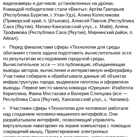
видеокамеры и датчиков, установленных на дронах.
Командой-победителем стали «Винты»: Артём Григорьев
(Республика Бурятия, г. Улан-Удэ), Алина Колесникова
(Приморский край, п. Штыково), Алексей Павлов (Республика
Саха (Якутия), Мегино-Кангаласский улус, с. Майя), Алёна
Трофимова (Республика Саха (Якутия), Мирнинский район, п.
Айхал).
Перед финалистами сферы «Технологии для среды
обитания» стояла задача подготовить вычислительное эссе
по результатам исследования городской среды.
Вычислительное эссе — это публикация, объединяющая
выводы авторов, вычисления и интерактивную инфографику.
Участники собирали и обрабатывали данные об объектах
инфраструктуры города, выдвигали гипотезы и оформляли
выводы. Первое место заняла команда «Орешки»: Изабелла
Кириллина, Фаина Мостахова и Валерия Слепцова (все —
Республика Саха (Якутия), Хангаласский улус, с. Чапаево).
Участники сферы «Технологии для человека» работали
над созданием человеко-машинного интерфейса. Они
разрабатывали интерфейс, позволяющий управлять
виртуальным «аватаром» на экране компьютера с помощью
сокращений мышц. Проектирование электронных