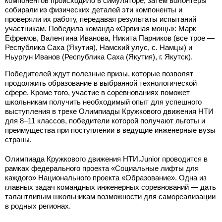
компонентов происходило в симуляторе, затем волонтеры
собирали из физических деталей эти компоненты и
проверяли их работу, передавая результаты испытаний
участникам. Победила команда «Орлиная мощь»: Марк
Ефремов, Валентина Иванова, Никита Парников (все трое —
Республика Саха (Якутия), Намский улус, с. Намцы) и
Ньургун Иванов (Республика Саха (Якутия), г. Якутск).
Победителей ждут полезные призы, которые позволят
продолжить образование в выбранной технологической
сфере. Кроме того, участие в соревнованиях поможет
школьникам получить необходимый опыт для успешного
выступления в треке Олимпиады Кружкового движения НТИ
для 8–11 классов, победители которой получают льготы и
преимущества при поступлении в ведущие инженерные вузы
страны.
Олимпиада Кружкового движения НТИ.Junior проводится в
рамках федерального проекта «Социальные лифты для
каждого» Национального проекта «Образование». Одна из
главных задач командных инженерных соревнований — дать
талантливым школьникам возможности для самореализации
в родных регионах.