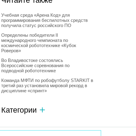
Читайте также
Учебная среда «Арена Код» для
программирования беспилотных средств
получила статус российского ПО
Определены победители II
международного чемпионата по
космической робототехнике «Кубок
Роверов»
Во Владивостоке состоялись
Всероссийские соревнования по
подводной робототехнике
Команда МФТИ по робофутболу STARKIT в
третий раз установила мировой рекорд в
дисциплине «спринт»
Категории
Автономный транспорт
593
Интересное о роботах
596