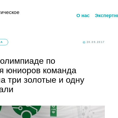
ическое
О нас
Экспертн
КА
20.09.2017
 олимпиаде по
я юниоров команда
а три золотые и одну
али