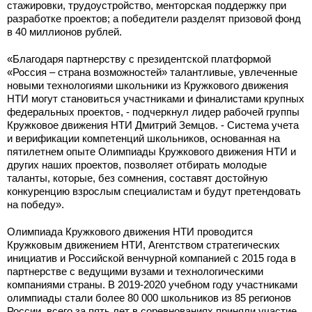
стажировки, трудоустройство, менторская поддержку при
разработке проектов; а победители разделят призовой фонд
в 40 миллионов рублей.
«Благодаря партнерству с президентской платформой
«Россия – страна возможностей» талантливые, увлеченные
новыми технологиями школьники из Кружкового движения
НТИ могут становиться участниками и финалистами крупных
федеральных проектов, - подчеркнул лидер рабочей группы
Кружковое движения НТИ Дмитрий Земцов. - Система учета
и верификации компетенций школьников, основанная на
пятилетнем опыте Олимпиады Кружкового движения НТИ и
других наших проектов, позволяет отбирать молодые
таланты, которые, без сомнения, составят достойную
конкуренцию взрослым специалистам и будут претендовать
на победу».
Олимпиада Кружкового движения НТИ проводится
Кружковым движением НТИ, Агентством стратегических
инициатив и Российской венчурной компанией с 2015 года в
партнерстве с ведущими вузами и технологическими
компаниями страны. В 2019-2020 учебном году участниками
олимпиады стали более 80 000 школьников из 85 регионов
России, всего за пять лет в соревнованиях приняли участие