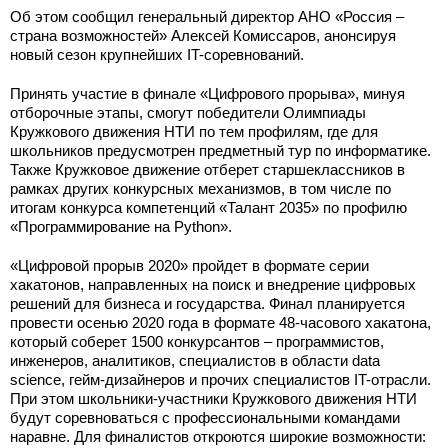
Об этом сообщил генеральный директор АНО «Россия –
страна возможностей» Алексей Комиссаров, анонсируя
новый сезон крупнейших IT-соревнований.
Принять участие в финале «Цифрового прорыва», минуя
отборочные этапы, смогут победители Олимпиады
Кружкового движения НТИ по тем профилям, где для
школьников предусмотрен предметный тур по информатике.
Также Кружковое движение отберет старшеклассников в
рамках других конкурсных механизмов, в том числе по
итогам конкурса компетенций «Талант 2035» по профилю
«Программирование на Python».
«Цифровой прорыв 2020» пройдет в формате серии
хакатонов, направленных на поиск и внедрение цифровых
решений для бизнеса и государства. Финал планируется
провести осенью 2020 года в формате 48-часового хакатона,
который соберет 1500 конкурсантов – программистов,
инженеров, аналитиков, специалистов в области data
science, гейм-дизайнеров и прочих специалистов IT-отрасли.
При этом школьники-участники Кружкового движения НТИ
будут соревноваться с профессиональными командами
наравне. Для финалистов откроются широкие возможности: