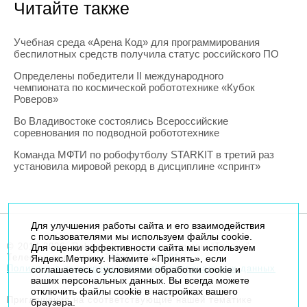
Читайте также
Учебная среда «Арена Код» для программирования
беспилотных средств получила статус российского ПО
Определены победители II международного
чемпионата по космической робототехнике «Кубок
Роверов»
Во Владивостоке состоялись Всероссийские
соревнования по подводной робототехнике
Команда МФТИ по робофутболу STARKIT в третий раз
установила мировой рекорд в дисциплине «спринт»
Для улучшения работы сайта и его взаимодействия
с пользователями мы используем файлы cookie.
© 2014-2026. Robogeek.ru - проект группы “Текарт”.
Для оценки эффективности сайта мы используем
Телефон редакции
+7(495) 790-7591
Яндекс.Метрику. Нажмите «Принять», если
Политика в отношении обработки персональных данных
соглашаетесь с условиями обработки cookie и
ваших персональных данных. Вы всегда можете
отключить файлы cookie в настройках вашего
Приглашения на соответствующие нашей тематике
браузера.