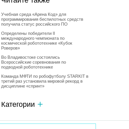
Читайте также
Учебная среда «Арена Код» для
программирования беспилотных средств
получила статус российского ПО
Определены победители II
международного чемпионата по
космической робототехнике «Кубок
Роверов»
Во Владивостоке состоялись
Всероссийские соревнования по
подводной робототехнике
Команда МФТИ по робофутболу STARKIT в
третий раз установила мировой рекорд в
дисциплине «спринт»
Категории
Автономный транспорт
593
Интересное о роботах
596