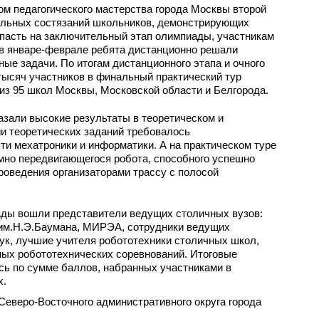
м педагогического мастерства города Москвы второй
альных состязаний школьников, демонстрирующих
пасть на заключительный этап олимпиады, участникам
 в январе-феврале ребята дистанционно решали
ые задачи. По итогам дистанционного этапа и очного
 тысяч участников в финальный практический тур
з 95 школ Москвы, Московской области и Белгорода.
зали высокие результаты в теоретическом и
и теоретических заданий требовалось
ти мехатроники и информатики. А на практическом туре
омно передвигающегося робота, способного успешно
роведения организаторами трассу с полосой
ады вошли представители ведущих столичных вузов:
им.Н.Э.Баумана, МИРЭА, сотрудники ведущих
ук, лучшие учителя робототехники столичных школ,
ых робототехнических соревнований. Итоговые
ь по сумме баллов, набранных участниками в
х.
еверо-Восточного административного округа города