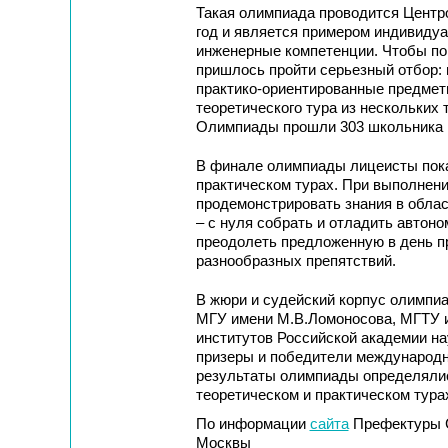
Такая олимпиада проводится Центро
год и является примером индивиду
инженерные компетенции. Чтобы по
пришлось пройти серьезный отбор:
практико-ориентированные предметн
теоретического тура из нескольких
Олимпиады прошли 303 школьника и
В финале олимпиады лицеисты пока
практическом турах. При выполнени
продемонстрировать знания в облас
– с нуля собрать и отладить автон
преодолеть предложенную в день п
разнообразных препятствий.
В жюри и судейский корпус олимпи
МГУ имени М.В.Ломоносова, МГТУ 
институтов Российской академии на
призеры и победители международн
результаты олимпиады определялис
теоретическом и практическом тура
По информации
сайта
Префектуры С
Москвы