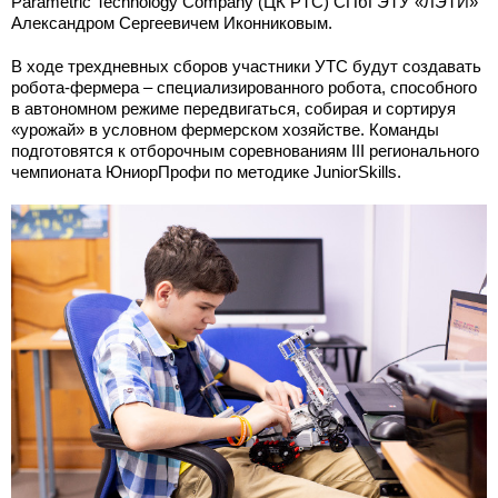
Parametric Technology Company (ЦК PTC) СПбГЭТУ «ЛЭТИ»
Александром Сергеевичем Иконниковым.
В ходе трехдневных сборов участники УТС будут создавать
робота-фермера – специализированного робота, способного
в автономном режиме передвигаться, собирая и сортируя
«урожай» в условном фермерском хозяйстве. Команды
подготовятся к отборочным соревнованиям III регионального
чемпионата ЮниорПрофи по методике JuniorSkills.