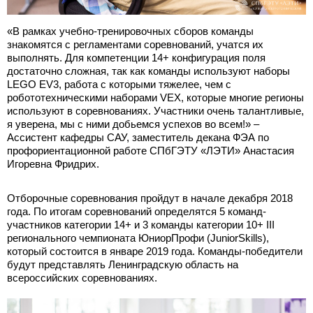
«В рамках учебно-тренировочных сборов команды
знакомятся с регламентами соревнований, учатся их
выполнять. Для компетенции 14+ конфигурация поля
достаточно сложная, так как команды используют наборы
LEGO EV3, работа с которыми тяжелее, чем с
робототехническими наборами VEX, которые многие регионы
используют в соревнованиях. Участники очень талантливые,
я уверена, мы с ними добьемся успехов во всем!» –
Ассистент кафедры САУ, заместитель декана ФЭА по
профориентационной работе СПбГЭТУ «ЛЭТИ» Анастасия
Игоревна Фридрих.
Отборочные соревнования пройдут в начале декабря 2018
года. По итогам соревнований определятся 5 команд-
участников категории 14+ и 3 команды категории 10+ III
регионального чемпионата ЮниорПрофи (JuniorSkills),
который состоится в январе 2019 года. Команды-победители
будут представлять Ленинградскую область на
всероссийских соревнованиях.