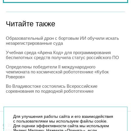
Читайте также
Образовательный дрон с бортовым ИИ обучили искать
незарегистрированные суда
Учебная среда «Арена Код» для программирования
беспилотных средств получила статус российского ПО
Определены победители II международного
чемпионата по космической робототехнике «Кубок
Роверов»
Во Владивостоке состоялись Всероссийские
соревнования по подводной робототехнике
Для улучшения работы сайта и его взаимодействия
с пользователями мы используем файлы cookie.
© 2014-2026. Robogeek.ru - проект группы “Текарт”.
Для оценки эффективности сайта мы используем
Телефон редакции
+7(495) 790-7591
Яндекс.Метрику. Нажмите «Принять», если