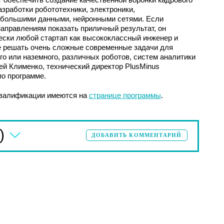
азработки робототехники, электроники,
с большими данными, нейронными сетями. Если
аправлениям показать приличный результат, он
ески любой стартап как высококлассный инженер и
е решать очень сложные современные задачи для
го или наземного, различных роботов, систем аналитики
ей Клименко, технический директор PlusMinus
по программе.
квалификации имеются на
странице программы
.
)
ДОБАВИТЬ КОММЕНТАРИЙ