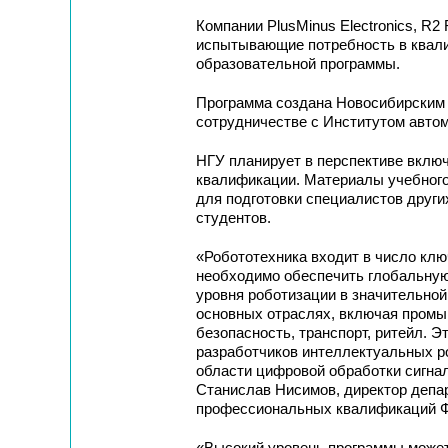
Компании PlusMinus Electronics, R2
испытывающие потребность в квал
образовательной программы.
Программа создана Новосибирским 
сотрудничестве с Институтом авто
НГУ планирует в перспективе вклю
квалификации. Материалы учебного
для подготовки специалистов других
студентов.
«Робототехника входит в число клю
необходимо обеспечить глобальную
уровня роботизации в значительной
основных отраслях, включая промыш
безопасность, транспорт, ритейл. Э
разработчиков интеллектуальных р
области цифровой обработки сигнало
Станислав Нисимов, директор депа
профессиональных квалификаций 
«Высокий уровень программы может