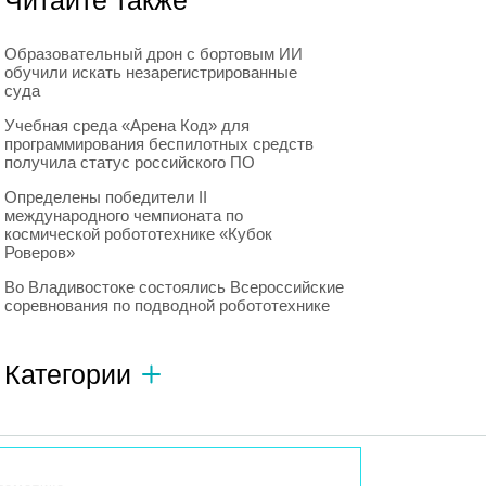
Читайте также
Образовательный дрон с бортовым ИИ
обучили искать незарегистрированные
суда
Учебная среда «Арена Код» для
программирования беспилотных средств
получила статус российского ПО
Определены победители II
международного чемпионата по
космической робототехнике «Кубок
Роверов»
Во Владивостоке состоялись Всероссийские
соревнования по подводной робототехнике
Категории
Автономный транспорт
593
Интересное о роботах
596