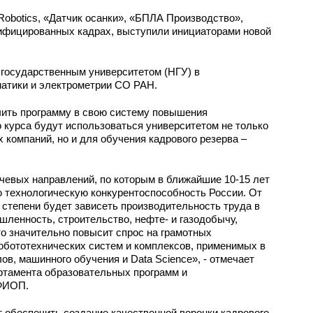
 Robotics, «Датчик осанки», «БПЛА Производство»,
ифицированных кадрах, выступили инициаторами новой
государственным университетом (НГУ) в
матики и электрометрии СО РАН.
чить программу в свою систему повышения
 курса будут использоваться университетом не только
 компаний, но и для обучения кадрового резерва –
чевых направлений, по которым в ближайшие 10-15 лет
 технологическую конкурентоспособность России. От
 степени будет зависеть производительность труда в
ленность, строительство, нефте- и газодобычу,
то значительно повысит спрос на грамотных
обототехнических систем и комплексов, применимых в
в, машинного обучения и Data Science», - отмечает
ртамента образовательных программ и
ФИОП.
 обеспечить создание качественной воронки кадрового