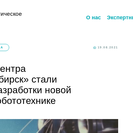
ическое
О нас
Экспертн
КА
19.08.2021
ентра
ирск» стали
азработки новой
обототехнике