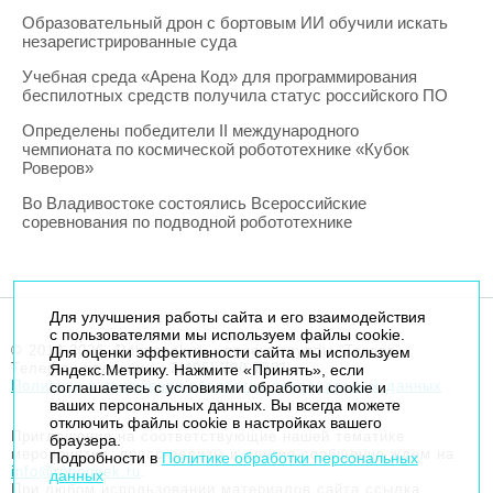
Образовательный дрон с бортовым ИИ обучили искать
незарегистрированные суда
Учебная среда «Арена Код» для программирования
беспилотных средств получила статус российского ПО
Определены победители II международного
чемпионата по космической робототехнике «Кубок
Роверов»
Во Владивостоке состоялись Всероссийские
соревнования по подводной робототехнике
Для улучшения работы сайта и его взаимодействия
с пользователями мы используем файлы cookie.
© 2014-2026. Robogeek.ru - проект группы “Текарт”.
Для оценки эффективности сайта мы используем
Телефон редакции
+7(495) 790-7591
Яндекс.Метрику. Нажмите «Принять», если
Политика в отношении обработки персональных данных
соглашаетесь с условиями обработки cookie и
ваших персональных данных. Вы всегда можете
отключить файлы cookie в настройках вашего
Приглашения на соответствующие нашей тематике
браузера.
мероприятия, пресс-релизы и другие сообщения ждем на
Подробности в
Политике обработки персональных
info@robogeek.ru
.
данных
При любом использовании материалов сайта ссылка