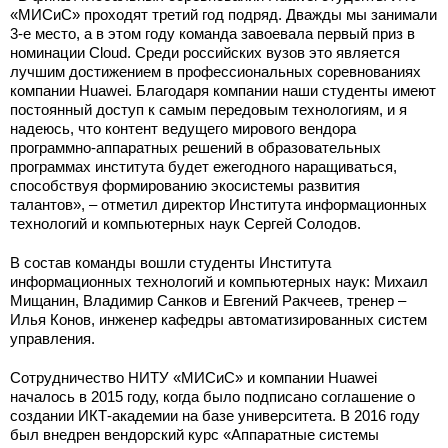
«МИСиС» проходят третий год подряд. Дважды мы занимали
3-е место, а в этом году команда завоевала первый приз в
номинации Cloud. Среди российских вузов это является
лучшим достижением в профессиональных соревнованиях
компании Huawei. Благодаря компании наши студенты имеют
постоянный доступ к самым передовым технологиям, и я
надеюсь, что контент ведущего мирового вендора
программно-аппаратных решений в образовательных
программах института будет ежегодного наращиваться,
способствуя формированию экосистемы развития
талантов», – отметил директор Института информационных
технологий и компьютерных наук Сергей Солодов.
В состав команды вошли студенты Института
информационных технологий и компьютерных наук: Михаил
Мищанин, Владимир Санков и Евгений Ракчеев, тренер –
Илья Конов, инженер кафедры автоматизированных систем
управления.
Сотрудничество НИТУ «МИСиС» и компании Huawei
началось в 2015 году, когда было подписано соглашение о
создании ИКТ-академии на базе университета. В 2016 году
был внедрен вендорский курс «Аппаратные системы