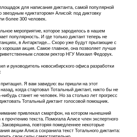
 площадок для написания диктанта, самой популярной
о звездным «диктатором» Алисой: под диктовку
ли более 300 человек.
ельное мероприятие, которое зародилось в нашем
рает популярность. И где только диктант теперь не
танциях, в Антарктиде... Скоро уже будут прыгающие с
о хорошая акция. Самое главное, она позволяет лучше
 приветственным словом ректор НГУ Михаил Федорук.
ил и руководитель новосибирского офиса разработки
:
 притащил. Я вам завидую: вы пришли на этот
назад, когда стартовал Тотальный диктант, никто бы не
а-нибудь станет не человек. Но за столько лет прогресс
 диктовать Тотальный диктант голосовой помощник.
нимание привлекал смартфон, на котором нынешний
 к прочтению текста. Помогала Алисе член экспертного
а Заковряшина, повторяя помедленнее некоторые
ния акции Алиса сохранила текст Тотального диктанта:
ерить свои силы самостоятельно.