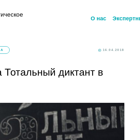
ическое
О нас
Экспертн
КА
16.04.2018
 Тотальный диктант в