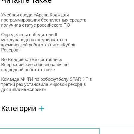
Читайте также
Учебная среда «Арена Код» для
программирования беспилотных средств
получила статус российского ПО
Определены победители II
международного чемпионата по
космической робототехнике «Кубок
Роверов»
Во Владивостоке состоялись
Всероссийские соревнования по
подводной робототехнике
Команда МФТИ по робофутболу STARKIT в
третий раз установила мировой рекорд в
дисциплине «спринт»
Категории
Автономный транспорт
593
Интересное о роботах
596