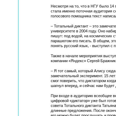
Несмотря на то, что в НГУ было 14
стала именно поточная аудитория с
голосового помощника текст написа
– Тотальный диктант – это замечат
университете в 2004 году. Оно наби
пишут: под водой, на космических с
парашютом его писать. В общем, эт
понять русский язык, - выступил с
Также в начале мероприятия выступ
компании «Яндекс» Сергей Бражник
– Я тот самый, который Алису сюда
замечательный эксперимент. 15 лет 
смог поверить, что диктатором когд
шагнул вперед, и сейчас нам будет
При входе в аудиторию всеобщее в
цифровой «диктатор» уже был готов
совета Тотального диктанта Татьян
длинные предложения. После оконча
его можно будет прослушать и пров