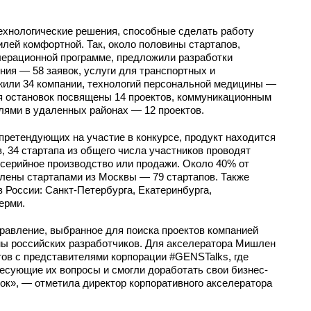
хнологические решения, способные сделать работу
лей комфортной. Так, около половины стартапов,
лерационной программе, предложили разработки
ния ― 58 заявок, услуги для транспортных и
жили 34 компании, технологий персональной медицины ―
мя остановок посвящены 14 проектов, коммуникационным
ями в удаленных районах ― 12 проектов.
ретендующих на участие в конкурсе, продукт находится
, 34 стартапа из общего числа участников проводят
серийное производство или продажи. Около 40% от
лены стартапами из Москвы ― 79 стартапов. Также
в России: Санкт-Петербурга, Екатеринбурга,
ерми.
правление, выбранное для поиска проектов компанией
ны российских разработчиков. Для акселератора Мишлен
ов с представителями корпорации #GENSTalks, где
есующие их вопросы и смогли доработать свои бизнес-
ок», ― отметила директор корпоративного акселератора