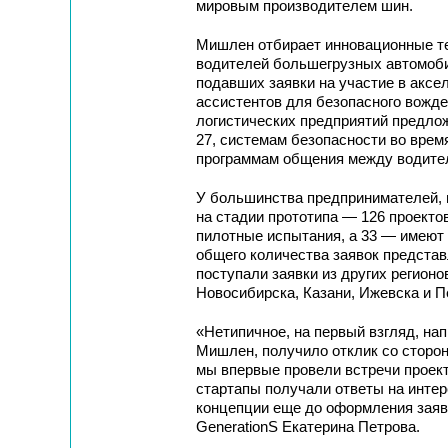
мировым производителем шин.
Мишлен отбирает инновационные те
водителей большегрузных автомоби
подавших заявки на участие в аксе
ассистентов для безопасного вожде
логистических предприятий предло
27, системам безопасности во вре
программам общения между водител
У большинства предпринимателей, п
на стадии прототипа ― 126 проектов
пилотные испытания, а 33 ― имеют 
общего количества заявок представ
поступали заявки из других регионо
Новосибирска, Казани, Ижевска и П
«Нетипичное, на первый взгляд, на
Мишлен, получило отклик со сторо
мы впервые провели встречи проект
стартапы получали ответы на интер
концепции еще до оформления заяв
GenerationS Екатерина Петрова.