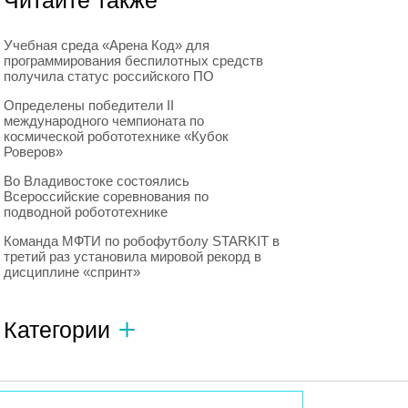
Читайте также
Учебная среда «Арена Код» для
программирования беспилотных средств
получила статус российского ПО
Определены победители II
международного чемпионата по
космической робототехнике «Кубок
Роверов»
Во Владивостоке состоялись
Всероссийские соревнования по
подводной робототехнике
Команда МФТИ по робофутболу STARKIT в
третий раз установила мировой рекорд в
дисциплине «спринт»
Категории
Автономный транспорт
593
Интересное о роботах
596