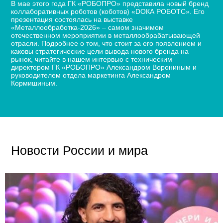
В мае этого года ГК «РОБОПРО» представила новый бренд
коллаборативных роботов (коботов) «DОКА РОБОТС». Его
презентация состоялась на выставке
«Металлообработка-2026» – самом значимом
отечественном мероприятии в металлообрабатывающей
отрасли. Подробнее о том, что стоит за его появлением и
каковы стратегические цели вывода нового бренда на
рынок, читайте в нашем интервью с техническим
директором ГК «РОБОПРО» Александром Ворониным и
руководителем отдела маркетинга Александром
Кормишиным.
Новости России и мира