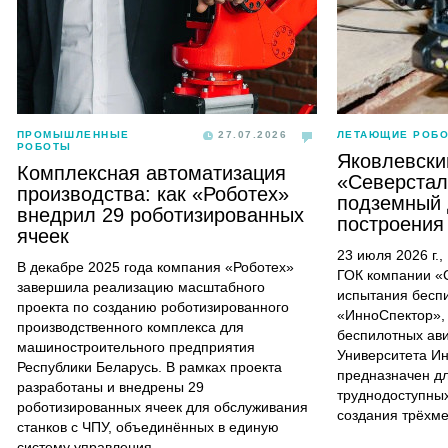
ПРОМЫШЛЕННЫЕ
27.07.2026
ЛЕТАЮЩИЕ РОБ
РОБОТЫ
Яковлевски
Комплексная автоматизация
«Северстал
производства: как «Роботех»
подземный 
внедрил 29 роботизированных
построения
ячеек
23 июля 2026 г.
В декабре 2025 года компания «Роботех»
ГОК компании «
завершила реализацию масштабного
испытания бесп
проекта по созданию роботизированного
«ИнноСпектор»,
производственного комплекса для
беспилотных ав
машиностроительного предприятия
Университета И
Республики Беларусь. В рамках проекта
предназначен д
разработаны и внедрены 29
труднодоступных
роботизированных ячеек для обслуживания
создания трёхм
станков с ЧПУ, объединённых в единую
систему управления.