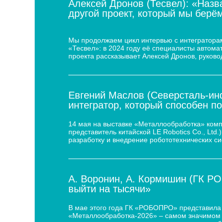
Алексей Дронов (Тесвел): «Назв
другой проект, который мы берём
Кейс по автоматизации укладки сыра для
Мы продолжаем цикл интервью с интеграторам
«Тесвел»: в 2024 году её специалисты автом
проекта рассказывает Алексей Дронов, руково
Евгений Маслов (Северсталь-инф
интегратор, который способен п
14 мая на выставке «Металлообработка» ком
представитель китайской LE Robotics Co., Lt
разработку и внедрение робототехнических с
А. Воронин, А. Кормишин (ГК Р
выйти на тысячи»
В мае этого года ГК «РОБОПРО» представила 
«Металлообработка-2026» – самом значимом 