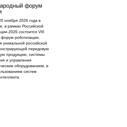
народный форум
и
20 ноября 2026 года в
е, в рамках Российской
ции-2026 состоится VIII
форум роботизации,
я уникальной российской
онстрирующей передовую
кую продукцию, системы
ия и управления
ческим оборудованием, в
ользованием систем
интеллекта.