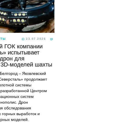
ОТЫ
23.07.2026
й ГОК компании
ь» испытывает
дрон для
 3D-моделей шахты
, Белгород – Яковлевский
Северсталь» продолжает
илотной системы
 разработанной Центром
иационных систем
ннополис. Дрон
ля обследования
 горных выработок и
ерных моделей.