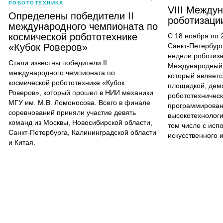
РОБОТОТЕХНИКА
VIII Между
Определены победители II
роботизаци
международного чемпионата по
космической робототехнике
С 18 ноября по 
«Кубок Роверов»
Санкт-Петербург
недели роботиза
Стали известны победители II
Международный 
международного чемпионата по
который являетс
космической робототехнике «Кубок
площадкой, дем
Роверов», который прошел в НИИ механики
робототехничес
МГУ им. М.В. Ломоносова. Всего в финале
программирован
соревнований приняли участие девять
высокотехнологи
команд из Москвы, Новосибирской области,
том числе с исп
Санкт-Петербурга, Калининградской области
искусственного 
и Китая.