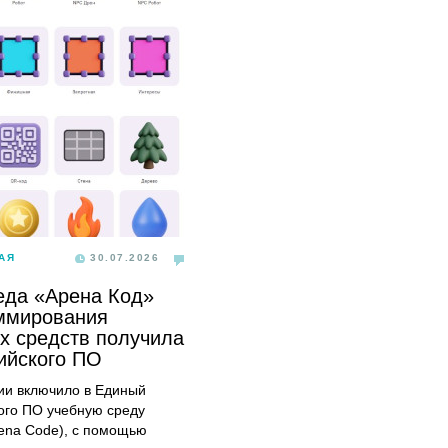
АЯ
30.07.2026
еда «Арена Код»
ммирования
х средств получила
сийского ПО
и включило в Единый
ого ПО учебную среду
ena Code), с помощью