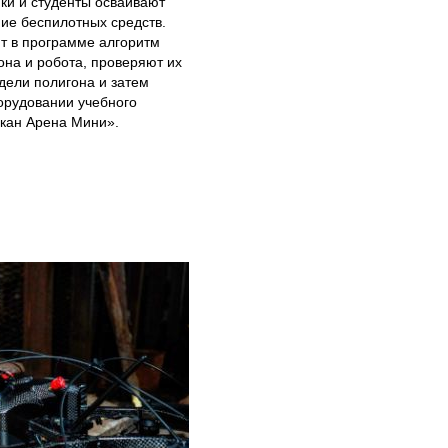
ки и студенты осваивают
ие беспилотных средств.
т в программе алгоритм
она и робота, проверяют их
дели полигона и затем
орудовании учебного
скан Арена Мини».