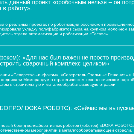
ать данный проект коробочным нельзя – он пот
 в работу».
 молочного завода
и о реальных проектах по роботизации российской промышленнос
атизировали укладку полуфабрикатов сыра на крупном молочном за
дитель отдела автоматизации и роботизации «Тесвел».
оком): «Для нас был важен не просто произво
остроить сварочный комплекс целиком»
пании «Северсталь-инфоком», «Северсталь Стальные Решения» и
d.) подписали Меморандум о стратегическом технологическом парт
истем в строительную и металлообрабатывающую отрасли.
ОБОПРО/ DOКА РОБОТС): «Сейчас мы выпускаем
новый бренд коллаборативных роботов (коботов) «DОКА РОБОТС».
отечественном мероприятии в металлообрабатывающей отрасли. По