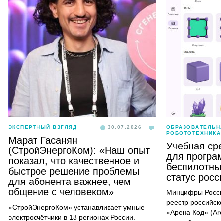
ЭКСПЕРТНЫЙ ВЗГЛЯД
30.07.2026
ОБРАЗОВАТЕЛЬН
РОБОТОТЕХНИКА
Марат Гасанян
Учебная ср
(СтройЭнергоКом): «Наш опыт
для програ
показал, что качественное и
беспилотны
быстрое решение проблемы
статус рос
для абонента важнее, чем
общение с человеком»
Минцифры Росси
реестр российск
«СтройЭнергоКом» устанавливает умные
«Арена Код» (Ar
электросчётчики в 18 регионах России.