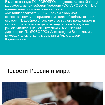
В мае этого года ГК «РОБОПРО» представила новый бренд
коллаборативных роботов (коботов) «DОКА РОБОТС». Его
презентация состоялась на выставке
«Металлообработка-2026» – самом значимом
отечественном мероприятии в металлообрабатывающей
отрасли. Подробнее о том, что стоит за его появлением и
каковы стратегические цели вывода нового бренда на
рынок, читайте в нашем интервью с техническим
директором ГК «РОБОПРО» Александром Ворониным и
руководителем отдела маркетинга Александром
Кормишиным.
Новости России и мира