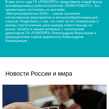
В мае этого года ГК «РОБОПРО» представила новый бренд
коллаборативных роботов (коботов) «DОКА РОБОТС». Его
презентация состоялась на выставке
«Металлообработка-2026» – самом значимом
отечественном мероприятии в металлообрабатывающей
отрасли. Подробнее о том, что стоит за его появлением и
каковы стратегические цели вывода нового бренда на
рынок, читайте в нашем интервью с техническим
директором ГК «РОБОПРО» Александром Ворониным и
руководителем отдела маркетинга Александром
Кормишиным.
Новости России и мира