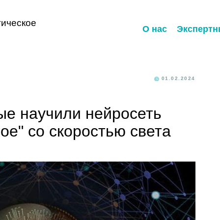
ическое
О нас
Экспертн
01.02.2024
ые научили нейросеть
ое" со скоростью света