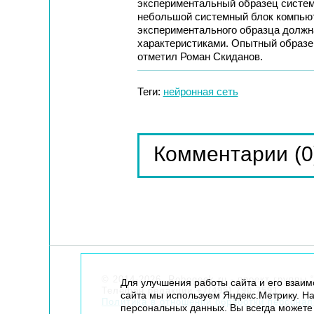
экспериментальный образец систем
небольшой системный блок компьют
экспериментального образца должн
характеристиками. Опытный образец 
отметил Роман Скиданов.
Теги:
нейронная сеть
(0
Комментарии
© 2014-2026. Robogeek.ru - проект группы “
Для улучшения работы сайта и его взаи
Телефон редакции
+7(495) 790-7591
сайта мы используем Яндекс.Метрику. На
Политика в отношении обработки персона
персональных данных. Вы всегда можете 