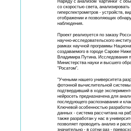
Наряду с анализом "картинки" с об
со скоростью света, анализироват
гиперспектрометров - устройств, в
отображении и позволяющих обнар
наблюдения.
Проект реализуется по заказу Росс
научно-исследовательского инсти
рамках научной программы Национа
создаваемого в городе Сарове Ниж
Владимира Путина. Исследования п
Министерства науки и высшего обр
"Росатом".
"Учеными нашего университета разр
фотонной вычислительной системы,
подтвердивший в ходе эксперимент
нейросеть предназначена для анали
последующего распознавания и кла
Ключевой особенностью разработки
данных - система рассчитана на ра
также разработан у нас в универси
позволяет проводить анализ и распо
значительно - в сотни раз - прево