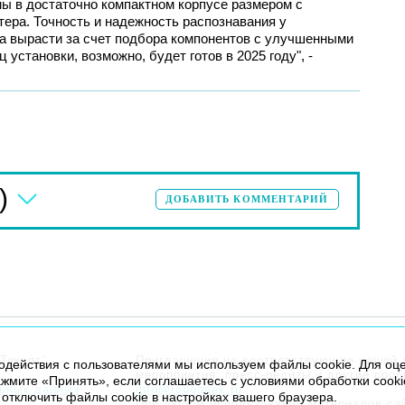
ы в достаточно компактном корпусе размером с
ера. Точность и надежность распознавания у
а вырасти за счет подбора компонентов с улучшенными
установки, возможно, будет готов в 2025 году", -
)
ДОБАВИТЬ КОММЕНТАРИЙ
Текарт”.
Приглашения на соответствующие нашей 
модействия с пользователями мы используем файлы cookie. Для оц
мероприятия, пресс-релизы и другие соо
жмите «Принять», если соглашаетесь с условиями обработки cooki
льных данных
info@robogeek.ru
.
отключить файлы cookie в настройках вашего браузера.
При любом использовании материалов са