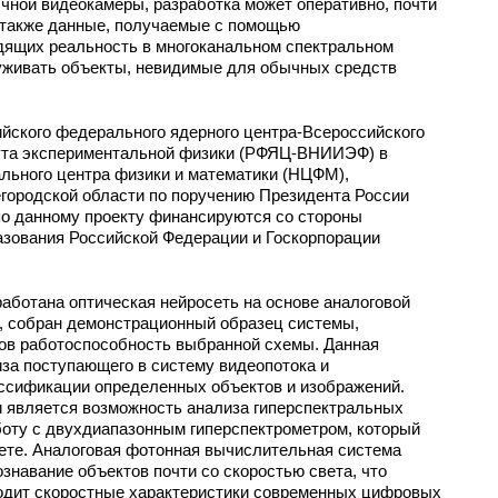
ычной видеокамеры, разработка может оперативно, почти
ь также данные, получаемые с помощью
идящих реальность в многоканальном спектральном
уживать объекты, невидимые для обычных средств
ийского федерального ядерного центра-Всероссийского
тута экспериментальной физики (РФЯЦ-ВНИИЭФ) в
льного центра физики и математики (НЦФМ),
егородской области по поручению Президента России
о данному проекту финансируются со стороны
азования Российской Федерации и Госкорпорации
аботана оптическая нейросеть на основе аналоговой
 собран демонстрационный образец системы,
ов работоспособность выбранной схемы. Данная
за поступающего в систему видеопотока и
ссификации определенных объектов и изображений.
 является возможность анализа гиперспектральных
боту с двухдиапазонным гиперспектрометром, который
тете. Аналоговая фотонная вычислительная система
знавание объектов почти со скоростью света, что
сходит скоростные характеристики современных цифровых