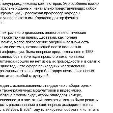
х полупроводниковых компьютеров. Это особенно важно
ектральных данных, изначально представляющих собой
нформации", - рассказал профессор кафедры
о университета им. Королёва доктор физико-
ов.
пектрального диапазона, аналоговые оптические
также такими преимуществами, как полная
 помех, малое потребление энергии и возможность
хема системы, позволяющей вести полностью
 информации, была впервые предложена еще в 1958
азвивалось в 80-е годы прошлого века, но затем
тически сошло на нет из-за их громоздкости и в связи с
едние годы эта сфера прикладных исследований
 различных странах мира благодаря появлению новых
оптики с особой структурой.
здан с использованием стандартных лабораторных
а также различных модуляторов и видеокамер.
ботана в таком виде, чтобы благодаря камере,
енсивности в частотной плоскости, можно было решать
ость распознавания в ходе первых экспериментов на
а 93,75%. В 2024 году планируется собрать и испытать