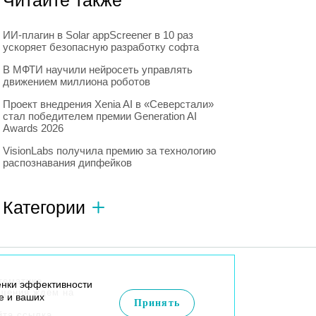
Читайте также
ИИ-плагин в Solar appScreener в 10 раз
ускоряет безопасную разработку софта
В МФТИ научили нейросеть управлять
движением миллиона роботов
Проект внедрения Xenia AI в «Северстали»
стал победителем премии Generation AI
Awards 2026
VisionLabs получила премию за технологию
распознавания дипфейков
Категории
Автономный транспорт
593
Интересное о роботах
596
тематике
енки эффективности
Искусственный интеллект
728
бщения ждем на
e и ваших
Принять
йта ссылка