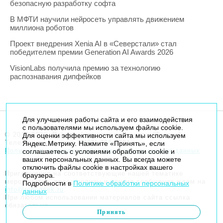
безопасную разработку софта
В МФТИ научили нейросеть управлять движением
миллиона роботов
Проект внедрения Xenia AI в «Северстали» стал
победителем премии Generation AI Awards 2026
VisionLabs получила премию за технологию
распознавания дипфейков
Для улучшения работы сайта и его взаимодействия
с пользователями мы используем файлы cookie.
© 2014-2026. Robogeek.ru - проект группы “Текарт”.
Для оценки эффективности сайта мы используем
Телефон редакции
+7(495) 790-7591
Яндекс.Метрику. Нажмите «Принять», если
Политика в отношении обработки персональных данных
соглашаетесь с условиями обработки cookie и
ваших персональных данных. Вы всегда можете
отключить файлы cookie в настройках вашего
Приглашения на соответствующие нашей тематике
браузера.
мероприятия, пресс-релизы и другие сообщения ждем на
Подробности в
Политике обработки персональных
info@robogeek.ru
.
данных
При любом использовании материалов сайта ссылка
обязательна.
Принять