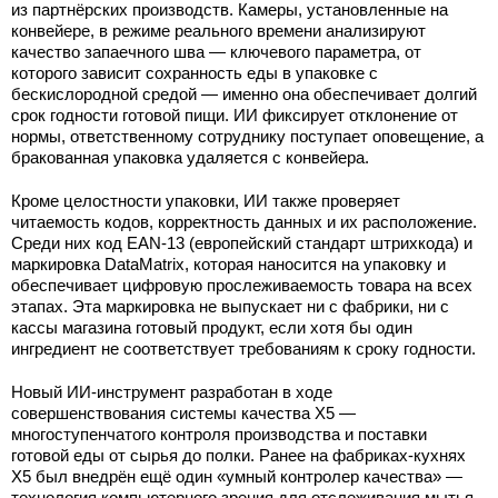
из партнёрских производств. Камеры, установленные на
конвейере, в режиме реального времени анализируют
качество запаечного шва — ключевого параметра, от
которого зависит сохранность еды в упаковке с
бескислородной средой — именно она обеспечивает долгий
срок годности готовой пищи. ИИ фиксирует отклонение от
нормы, ответственному сотруднику поступает оповещение, а
бракованная упаковка удаляется с конвейера.
Кроме целостности упаковки, ИИ также проверяет
читаемость кодов, корректность данных и их расположение.
Среди них код EAN-13 (европейский стандарт штрихкода) и
маркировка DataMatrix, которая наносится на упаковку и
обеспечивает цифровую прослеживаемость товара на всех
этапах. Эта маркировка не выпускает ни с фабрики, ни с
кассы магазина готовый продукт, если хотя бы один
ингредиент не соответствует требованиям к сроку годности.
Новый ИИ-инструмент разработан в ходе
совершенствования системы качества X5 —
многоступенчатого контроля производства и поставки
готовой еды от сырья до полки. Ранее на фабриках-кухнях
Х5 был внедрён ещё один «умный контролер качества» —
технология компьютерного зрения для отслеживания мытья