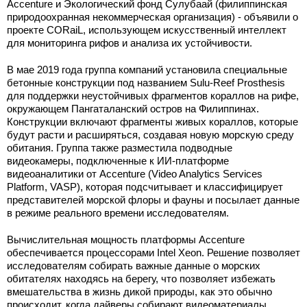
Accenture и Экологический фонд Сулубаай (филиппинская
природоохранная некоммерческая организация) - объявили о
проекте CORaiL, использующем искусственный интеллект
для мониторинга рифов и анализа их устойчивости.
В мае 2019 года группа компаний установила специальные
бетонные конструкции под названием Sulu-Reef Prosthesis
для поддержки неустойчивых фрагментов кораллов на рифе,
окружающем Пангаталанский остров на Филиппинах.
Конструкции включают фрагменты живых кораллов, которые
будут расти и расширяться, создавая новую морскую среду
обитания. Группа также разместила подводные
видеокамеры, подключенные к ИИ-платформе
видеоаналитики от Accenture (Video Analytics Services
Platform, VASP), которая подсчитывает и классифицирует
представителей морской флоры и фауны и посылает данные
в режиме реального времени исследователям.
Вычислительная мощность платформы Accenture
обеспечивается процессорами Intel Xeon. Решение позволяет
исследователям собирать важные данные о морских
обитателях находясь на берегу, что позволяет избежать
вмешательства в жизнь дикой природы, как это обычно
происходит, когда дайверы собирают видеоматериалы