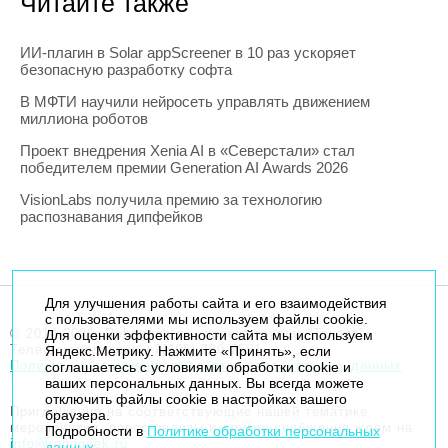
Читайте также
ИИ-плагин в Solar appScreener в 10 раз ускоряет
безопасную разработку софта
В МФТИ научили нейросеть управлять движением
миллиона роботов
Проект внедрения Xenia AI в «Северстали» стал
победителем премии Generation AI Awards 2026
VisionLabs получила премию за технологию
распознавания дипфейков
Для улучшения работы сайта и его взаимодействия
с пользователями мы используем файлы cookie.
© 2014-2026. Robogeek.ru - проект группы “Текарт”.
Для оценки эффективности сайта мы используем
Телефон редакции
+7(495) 790-7591
Яндекс.Метрику. Нажмите «Принять», если
Политика в отношении обработки персональных данных
соглашаетесь с условиями обработки cookie и
ваших персональных данных. Вы всегда можете
отключить файлы cookie в настройках вашего
Приглашения на соответствующие нашей тематике
браузера.
мероприятия, пресс-релизы и другие сообщения ждем на
Подробности в
Политике обработки персональных
info@robogeek.ru
.
данных