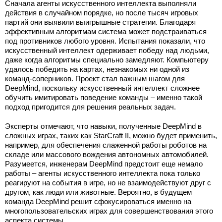
Сначала агенты искусственного интеллекта выполняли
действия в случайном порядке, но после тысяч игровых
партий они выявили выигрышные стратегии. Благодаря
эффективным алгоритмам система может подстраиваться
под противников любого уровня. Испытания показали, что
искусственный интеллект одерживает победу над людьми,
даже когда алгоритмы специально замедляют. Компьютеру
удалось победить на картах, незнакомых ни одной из
команд-соперников. Проект стал важным шагом для
DeepMind, поскольку искусственный интеллект сложнее
обучить имитировать поведение команды – именно такой
подход пригодится для решения реальных задач.
Эксперты отмечают, что навыки, полученные DeepMind в
сложных играх, таких как StarCraft II, можно будет применить,
например, для обеспечения слаженной работы роботов на
складе или массового вождения автономных автомобилей.
Разумеется, инженерам DeepMind предстоит еще немало
работы – агенты искусственного интеллекта пока только
реагируют на события в игре, но не взаимодействуют друг с
другом, как люди или животные. Вероятно, в будущем
команда DeepMind решит сфокусироваться именно на
многопользовательских играх для совершенствования этого
аспекта системы.