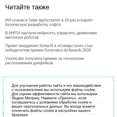
Читайте также
ИИ-плагин в Solar appScreener в 10 раз ускоряет
безопасную разработку софта
В МФТИ научили нейросеть управлять движением
миллиона роботов
Проект внедрения Xenia AI в «Северстали» стал
победителем премии Generation AI Awards 2026
VisionLabs получила премию за технологию
распознавания дипфейков
Для улучшения работы сайта и его взаимодействия
с пользователями мы используем файлы cookie.
© 2014-2026. Robogeek.ru - проект группы “Текарт”.
Для оценки эффективности сайта мы используем
Телефон редакции
+7(495) 790-7591
Яндекс.Метрику. Нажмите «Принять», если
Политика в отношении обработки персональных данных
соглашаетесь с условиями обработки cookie и
ваших персональных данных. Вы всегда можете
отключить файлы cookie в настройках вашего
Приглашения на соответствующие нашей тематике
браузера.