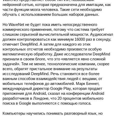
нейронной сетью, которая предназначена для имитации, как
части функции мозга человека. Такие сети необходимо
обучать с использованием больших наборов данных.
Но WaveNet не будет пока иметь непосредственного
коммерческого применения, потому что система требует
слишком серьезной вычислительной мощности. Аудиосигнал
должен контролироваться как минимум 16000 раз в секунду,
отмечает DeepMind. А затем для каждого из этих
контрольных отсчетов необходимо произвести особую
математическую обработку. Даже исследователи DeepMind
признали в своем блоге, что это «является явно сложной
задачей». Тем не менее, технологические компании, скорее
всего, обратят пристальное внимание на результаты
иссследований DeepMind. Речь становится все более
важным способом взаимодействия людей с вещами, от
мобильных телефонов до автомобилей. Марк Беннет,
международный директор Google Play, которая продает
приложения для Android, сказал на конференции Android
разработчиков в Лондоне, что 20 процентов мобильного
поиска в Google выполняются с помощью голоса.
Компьютеры научились понимать разговорный язык, но