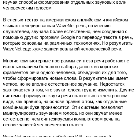
изучая способы формирования отдельных звуковых волн
человеческим голосом.
В слепых тестах на американском английском и китайском
языках сгенерированная WaveNet речь, по мнению
слушателей, звучала более естественно, чем созданная с
помощью других программ Google по переводу текста в речь,
которые основаны на различных технологиях. Но результаты
WaveNet еще хуже записи реальной человеческой речи.
Многие компьютерные программы синтеза речи работают с
использованием большого набора данных из коротких
фрагментов речи одного человека, объединяя их для того,
чтобы сформировать новые слова. В результате мы имеет
четкое, но не вполне естественное звучание. Недостаток
заключается в том, что звуки голоса трудно изменить. Другие
системы формируют звуки речи полностью в электронном
виде, как правило, на основе правил о том, как отдельные
комбинации букв произносятся. Эти системы позволяют
манипулировать звучанием голоса, но они звучат менее
естественно, чем синтезируемая компьютером речь на
основе записей человеческого голоса.
WaveNet представляет собой тип ИИ, называемый