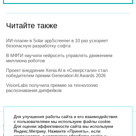
Читайте также
ИИ-плагин в Solar appScreener в 10 раз ускоряет
безопасную разработку софта
В МФТИ научили нейросеть управлять движением
миллиона роботов
Проект внедрения Xenia AI в «Северстали» стал
победителем премии Generation AI Awards 2026
VisionLabs получила премию за технологию
распознавания дипфейков
Для улучшения работы сайта и его взаимодействия
с пользователями мы используем файлы cookie.
© 2014-2026. Robogeek.ru - проект группы “Текарт”.
Для оценки эффективности сайта мы используем
Телефон редакции
+7(495) 790-7591
Яндекс.Метрику. Нажмите «Принять», если
Политика в отношении обработки персональных данных