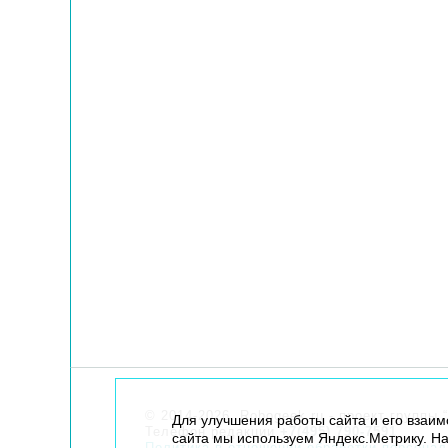
© 2014-2026. Robogeek.ru - проект группы “
Для улучшения работы сайта и его взаи
Телефон редакции
+7(495) 790-7591
сайта мы используем Яндекс.Метрику. На
Политика в отношении обработки персона