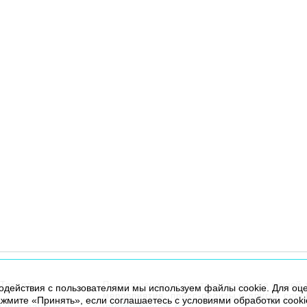
Текарт”.
Приглашения на соответствующие нашей 
модействия с пользователями мы используем файлы cookie. Для оц
мероприятия, пресс-релизы и другие соо
жмите «Принять», если соглашаетесь с условиями обработки cooki
льных данных
info@robogeek.ru
.