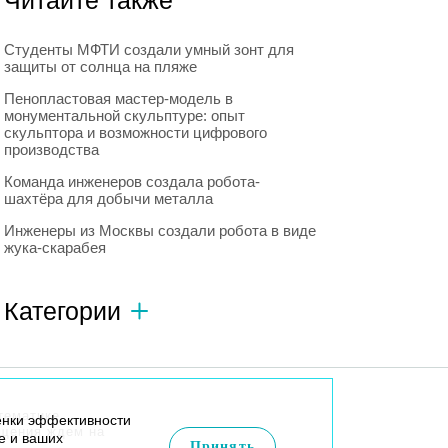
Читайте также
Студенты МФТИ создали умный зонт для
защиты от солнца на пляже
Пенопластовая мастер-модель в
монументальной скульптуре: опыт
скульптора и возможности цифрового
производства
Команда инженеров создала робота-
шахтёра для добычи металла
Инженеры из Москвы создали робота в виде
жука-скарабея
Категории
Автономный транспорт
593
Интересное о роботах
596
тематике
енки эффективности
Искусственный интеллект
728
бщения ждем на
e и ваших
Принять