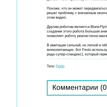
Похоже, что он может передвигаться
решат проблему с внезапным оконча
этом видео:
Другим роботом является BionicFlyi
создании этого робота большое вни
позволяет роботу реалистично маха
В имитации сильной, но легкой и г
млекопитающих, бот Festo использ
рода супер-спандекс), который герм
Теги:
Festo
(0
Комментарии