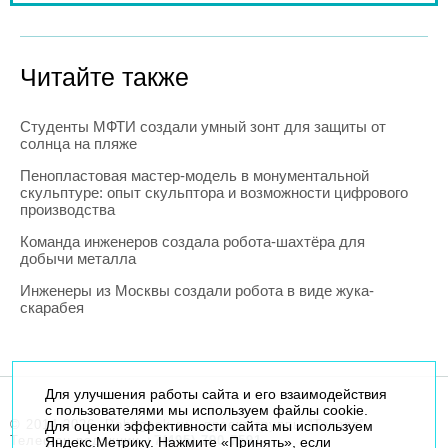
Читайте также
Студенты МФТИ создали умный зонт для защиты от
солнца на пляже
Пенопластовая мастер-модель в монументальной
скульптуре: опыт скульптора и возможности цифрового
производства
Команда инженеров создала робота-шахтёра для
добычи металла
Инженеры из Москвы создали робота в виде жука-
скарабея
Для улучшения работы сайта и его взаимодействия
с пользователями мы используем файлы cookie.
© 2014-2026. Robogeek.ru - проект группы “Текарт”.
Для оценки эффективности сайта мы используем
Телефон редакции
+7(495) 790-7591
Яндекс.Метрику. Нажмите «Принять», если