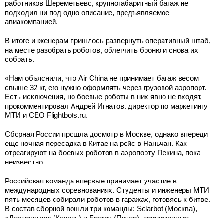
работников Шереметьево, крупногабаритный багаж не
подходил ни под одно описание, предъявляемое
авиакомпанией.
В итоге инженерам пришлось развернуть оперативный штаб,
на месте разобрать роботов, облегчить броню и снова их
собрать.
«Нам объяснили, что Air China не принимает багаж весом
свыше 32 кг, его нужно оформлять через грузовой аэропорт.
Есть исключения, но боевые роботы в них явно не входят, —
прокомментировал Андрей Игнатов, директор по маркетингу
МТИ и CEO Flightbots.ru.
Сборная России прошла досмотр в Москве, однако впереди
еще ночная пересадка в Китае на рейс в Наньчан. Как
отреагируют на боевых роботов в аэропорту Пекина, пока
неизвестно.
Российская команда впервые принимает участие в
международных соревнованиях. Студенты и инженеры МТИ
пять месяцев собирали роботов в гаражах, готовясь к битве.
В состав сборной вошли три команды: Solarbot (Москва),
«Деструктор» (Казань) и Energy (Питер), принимавшие