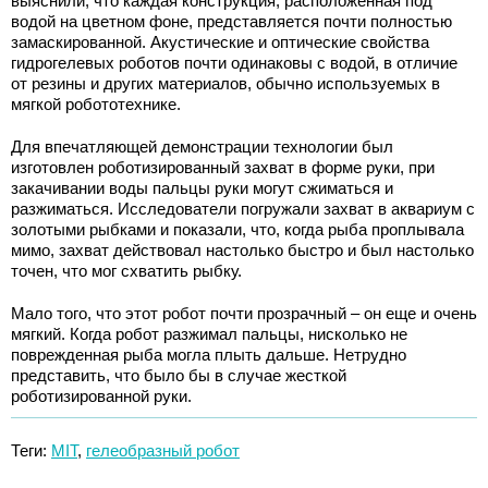
выяснили, что каждая конструкция, расположенная под
водой на цветном фоне, представляется почти полностью
замаскированной. Акустические и оптические свойства
гидрогелевых роботов почти одинаковы с водой, в отличие
от резины и других материалов, обычно используемых в
мягкой робототехнике.
Для впечатляющей демонстрации технологии был
изготовлен роботизированный захват в форме руки, при
закачивании воды пальцы руки могут сжиматься и
разжиматься. Исследователи погружали захват в аквариум с
золотыми рыбками и показали, что, когда рыба проплывала
мимо, захват действовал настолько быстро и был настолько
точен, что мог схватить рыбку.
Мало того, что этот робот почти прозрачный – он еще и очень
мягкий. Когда робот разжимал пальцы, нисколько не
поврежденная рыба могла плыть дальше. Нетрудно
представить, что было бы в случае жесткой
роботизированной руки.
Теги:
MIT
,
гелеобразный робот