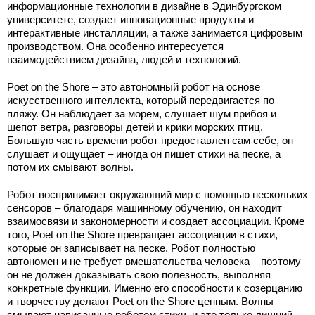
информационные технологии в дизайне в Эдинбургском
университете, создает инновационные продукты и
интерактивные инсталляции, а также занимается цифровым
производством. Она особенно интересуется
взаимодействием дизайна, людей и технологий.
Poet on the Shore – это автономный робот на основе
искусственного интеллекта, который передвигается по
пляжу. Он наблюдает за морем, слушает шум прибоя и
шепот ветра, разговоры детей и крики морских птиц.
Большую часть времени робот предоставлен сам себе, он
слушает и ощущает – иногда он пишет стихи на песке, а
потом их смывают волны.
Робот воспринимает окружающий мир с помощью нескольких
сенсоров – благодаря машинному обучению, он находит
взаимосвязи и закономерности и создает ассоциации. Кроме
того, Poet on the Shore превращает ассоциации в стихи,
которые он записывает на песке. Робот полностью
автономен и не требует вмешательства человека – поэтому
он не должен доказывать свою полезность, выполняя
конкретные функции. Именно его способности к созерцанию
и творчеству делают Poet on the Shore ценным. Волны
смывают написанные роботом стихи, и это только лишний