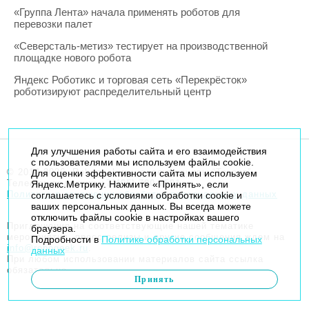
«Группа Лента» начала применять роботов для
перевозки палет
«Северсталь-метиз» тестирует на производственной
площадке нового робота
Яндекс Роботикс и торговая сеть «Перекрёсток»
роботизируют распределительный центр
Для улучшения работы сайта и его взаимодействия
с пользователями мы используем файлы cookie.
© 2014-2026. Robogeek.ru - проект группы “Текарт”.
Для оценки эффективности сайта мы используем
Телефон редакции
+7(495) 790-7591
Яндекс.Метрику. Нажмите «Принять», если
Политика в отношении обработки персональных данных
соглашаетесь с условиями обработки cookie и
ваших персональных данных. Вы всегда можете
отключить файлы cookie в настройках вашего
Приглашения на соответствующие нашей тематике
браузера.
мероприятия, пресс-релизы и другие сообщения ждем на
Подробности в
Политике обработки персональных
info@robogeek.ru
.
данных
При любом использовании материалов сайта ссылка
обязательна.
Принять