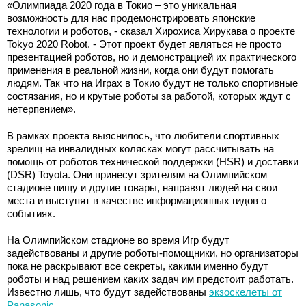
«Олимпиада 2020 года в Токио – это уникальная
возможность для нас продемонстрировать японские
технологии и роботов, - сказал Хирохиса Хирукава о проекте
Tokyo 2020 Robot. - Этот проект будет являться не просто
презентацией роботов, но и демонстрацией их практического
применения в реальной жизни, когда они будут помогать
людям. Так что на Играх в Токио будут не только спортивные
состязания, но и крутые роботы за работой, которых ждут с
нетерпением».
В рамках проекта выяснилось, что любители спортивных
зрелищ на инвалидных колясках могут рассчитывать на
помощь от роботов технической поддержки (HSR) и доставки
(DSR) Toyota. Они принесут зрителям на Олимпийском
стадионе пищу и другие товары, направят людей на свои
места и выступят в качестве информационных гидов о
событиях.
На Олимпийском стадионе во время Игр будут
задействованы и другие роботы-помощники, но организаторы
пока не раскрывают все секреты, какими именно будут
роботы и над решением каких задач им предстоит работать.
Известно лишь, что будут задействованы
экзоскелеты от
Panasonic
.