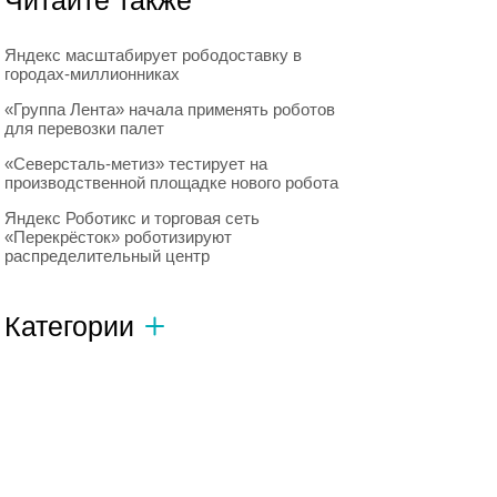
Читайте также
Яндекс масштабирует рободоставку в
городах-миллионниках
«Группа Лента» начала применять роботов
для перевозки палет
«Северсталь-метиз» тестирует на
производственной площадке нового робота
Яндекс Роботикс и торговая сеть
«Перекрёсток» роботизируют
распределительный центр
Категории
Автономный транспорт
593
Интересное о роботах
596
Искусственный интеллект
728