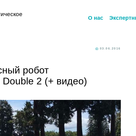
ическое
О нас
Экспертн
03.06.2016
сный робот
 Double 2 (+ видео)