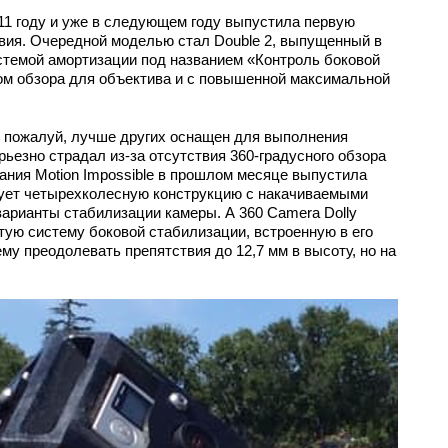
011 году и уже в следующем году выпустила первую
вия. Очередной моделью стал Double 2, выпущенный в
истемой амортизации под названием «Контроль боковой
ом обзора для объектива и с повышенной максимальной
л, пожалуй, лучше других оснащен для выполнения
ьезно страдал из-за отсутствия 360-градусного обзора
пания Motion Impossible в прошлом месяце выпустила
ьзует четырехколесную конструкцию с накачиваемыми
арианты стабилизации камеры. А 360 Camera Dolly
ую систему боковой стабилизации, встроенную в его
ему преодолевать препятствия до 12,7 мм в высоту, но на