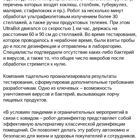
перечень которых входят коклюш, столбняк, туберкулез,
малярия, стафилококк и пр.). Робот за несколько минут
обработал ультрафиолетовым излучением более 30
стеллажей, а также ручки продуктовых тележек. При этом
UltraBot двигался со скоростью 1 км час, держась на
расстоянии 60 и 90 см до стеллажей. Во время тестирования,
которое проводилось в нерабочее время, были взяты пробы
до и после дезинфекции и отправлены в лабораторию.
Специалисты подтвердили отсутствие каких-либо бактерий
и вирусов, а также то, что общее число микробов после
обработки стремится к нулю.
Компания тщательно проанализировала результаты
тестирования, сформулировав дополнительные требования
разработчикам. Одно из ключевых – возможность
уничтожения вирусов и бактерий, вызывающих порчу
пищевых продуктов.
«В условиях пандемии и ограничительных мероприятий в
связи с ковидом – робот-дезинфектор представляет собой
эффективную альтернативу классической дезинфекции
помещений. Он позволяет делать эту работу автономно и
безопасно для жизни и здоровья покупателей и сотрудников.