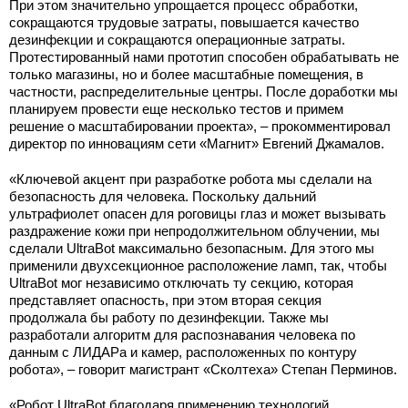
При этом значительно упрощается процесс обработки,
сокращаются трудовые затраты, повышается качество
дезинфекции и сокращаются операционные затраты.
Протестированный нами прототип способен обрабатывать не
только магазины, но и более масштабные помещения, в
частности, распределительные центры. После доработки мы
планируем провести еще несколько тестов и примем
решение о масштабировании проекта», – прокомментировал
директор по инновациям сети «Магнит» Евгений Джамалов.
«Ключевой акцент при разработке робота мы сделали на
безопасность для человека. Поскольку дальний
ультрафиолет опасен для роговицы глаз и может вызывать
раздражение кожи при непродолжительном облучении, мы
сделали UltraBot максимально безопасным. Для этого мы
применили двухсекционное расположение ламп, так, чтобы
UltraBot мог независимо отключать ту секцию, которая
представляет опасность, при этом вторая секция
продолжала бы работу по дезинфекции. Также мы
разработали алгоритм для распознавания человека по
данным с ЛИДАРа и камер, расположенных по контуру
робота», – говорит магистрант «Сколтеха» Степан Перминов.
«Робот UltraBot благодаря применению технологий