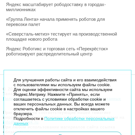
Яндекс масштабирует рободоставку в городах-
миллионниках
«Группа Лента» начала применять роботов для
перевозки палет
«Северсталь-метиз» тестирует на производственной
площадке нового робота
Яндекс Роботикс и торговая сеть «Перекрёсток»
роботизируют распределительный центр
Для улучшения работы сайта и его взаимодействия
с пользователями мы используем файлы cookie.
© 2014-2026. Robogeek.ru - проект группы “Текарт”.
Для оценки эффективности сайта мы используем
Телефон редакции
+7(495) 790-7591
Яндекс.Метрику. Нажмите «Принять», если
Политика в отношении обработки персональных данных
соглашаетесь с условиями обработки cookie и
ваших персональных данных. Вы всегда можете
отключить файлы cookie в настройках вашего
Приглашения на соответствующие нашей тематике
браузера.
мероприятия, пресс-релизы и другие сообщения ждем на
Подробности в
Политике обработки персональных
info@robogeek.ru
.
данных
При любом использовании материалов сайта ссылка
обязательна.