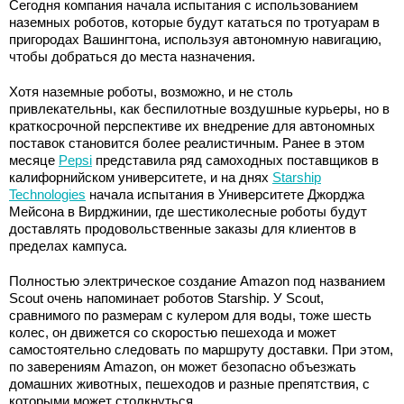
Сегодня компания начала испытания с использованием
наземных роботов, которые будут кататься по тротуарам в
пригородах Вашингтона, используя автономную навигацию,
чтобы добраться до места назначения.
Хотя наземные роботы, возможно, и не столь
привлекательны, как беспилотные воздушные курьеры, но в
краткосрочной перспективе их внедрение для автономных
поставок становится более реалистичным. Ранее в этом
месяце
Pepsi
представила ряд самоходных поставщиков в
калифорнийском университете, и на днях
Starship
Technologies
начала испытания в Университете Джорджа
Мейсона в Вирджинии, где шестиколесные роботы будут
доставлять продовольственные заказы для клиентов в
пределах кампуса.
Полностью электрическое создание Amazon под названием
Scout очень напоминает роботов Starship. У Scout,
сравнимого по размерам с кулером для воды, тоже шесть
колес, он движется со скоростью пешехода и может
самостоятельно следовать по маршруту доставки. При этом,
по заверениям Amazon, он может безопасно объезжать
домашних животных, пешеходов и разные препятствия, с
которыми может столкнуться.