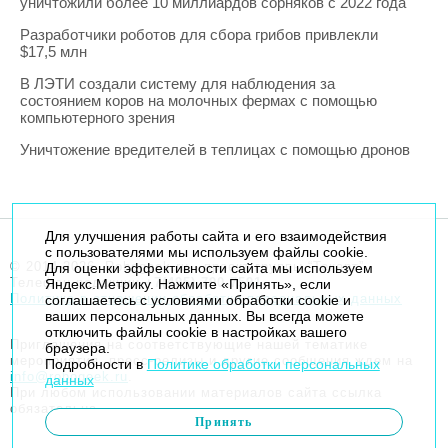
уничтожили более 10 миллиардов сорняков с 2022 года
Разработчики роботов для сбора грибов привлекли
$17,5 млн
В ЛЭТИ создали систему для наблюдения за
состоянием коров на молочных фермах с помощью
компьютерного зрения
Уничтожение вредителей в теплицах с помощью дронов
Для улучшения работы сайта и его взаимодействия
с пользователями мы используем файлы cookie.
© 2014-2026. Robogeek.ru - проект группы “Текарт”.
Для оценки эффективности сайта мы используем
Телефон редакции
+7(495) 790-7591
Яндекс.Метрику. Нажмите «Принять», если
Политика в отношении обработки персональных данных
соглашаетесь с условиями обработки cookie и
ваших персональных данных. Вы всегда можете
отключить файлы cookie в настройках вашего
Приглашения на соответствующие нашей тематике
браузера.
мероприятия, пресс-релизы и другие сообщения ждем на
Подробности в
Политике обработки персональных
info@robogeek.ru
.
данных
При любом использовании материалов сайта ссылка
обязательна.
Принять